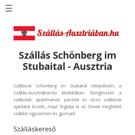
☰
Főoldal
Szállások
-
Szállásinfo.eu
Szállás Schönberg im
Repülőjegy
Stubaital - Ausztria
pénzvisszatérítéssel
Autóbérlés
-
Szállások Schönberg im Stubaital településén, a
Discover
Szállás-Ausztriában.hu kínálatában. Böngésszen a
Cars
szállodák, apartmanok, panziók és olcsó szállások
ajánlatai között, majd foglalja le az Önnek megfelelő
Transzfer
szállást egyszerűen és gyorsan!
-
Kiwi
Szálláskereső
Taxi