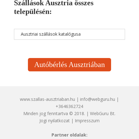
Szállások Ausztria összes
településén:
Ausztriai szállások katalógusa
Autóbérlés Ausztriában
www.szallas-ausztriaban.hu | info@webguru.hu |
+3646362724
Minden jog fenntartva © 2018. | WebGuru Bt.
Jogi nyilatkozat
|
Impresszum
Partner oldalak: