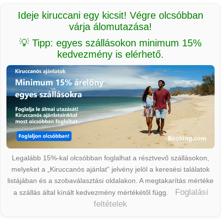
Ideje kiruccani egy kicsit! Végre olcsóbban
várja álomutazása!
💡 Tipp: egyes szállásokon minimum 15%
kedvezmény is elérhető.
Legalább 15%-kal olcsóbban foglalhat a résztvevő szállásokon,
melyeket a „Kiruccanós ajánlat” jelvény jelöl a keresési találatok
listájában és a szobaválasztási oldalakon. A megtakarítás mértéke
Foglalási
a szállás által kínált kedvezmény mértékétől függ.
feltételek