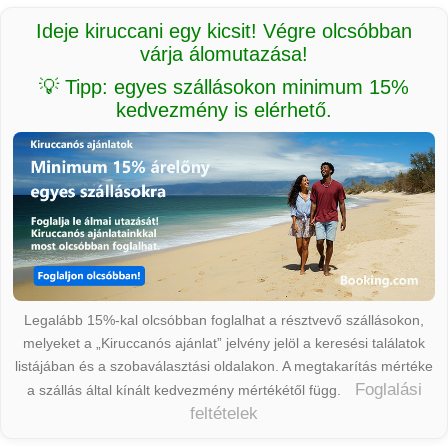
Ideje kiruccani egy kicsit! Végre olcsóbban
várja álomutazása!
💡 Tipp: egyes szállásokon minimum 15%
kedvezmény is elérhető.
Legalább 15%-kal olcsóbban foglalhat a résztvevő szállásokon,
melyeket a „Kiruccanós ajánlat” jelvény jelöl a keresési találatok
listájában és a szobaválasztási oldalakon. A megtakarítás mértéke
Foglalási
a szállás által kínált kedvezmény mértékétől függ.
feltételek