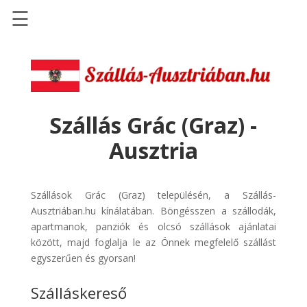
☰
Főoldal
Szállások
-
Szállásinfo.eu
Szállás Grác (Graz) -
Repülőjegy
Ausztria
pénzvisszatérítéssel
Autóbérlés
-
Szállások Grác (Graz) településén, a Szállás-
Discover
Ausztriában.hu kínálatában. Böngésszen a szállodák,
Cars
apartmanok, panziók és olcsó szállások ajánlatai
között, majd foglalja le az Önnek megfelelő szállást
Transzfer
egyszerűen és gyorsan!
-
Kiwi
Szálláskereső
Taxi