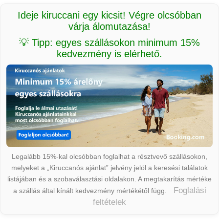
Ideje kiruccani egy kicsit! Végre olcsóbban
várja álomutazása!
💡 Tipp: egyes szállásokon minimum 15%
kedvezmény is elérhető.
Legalább 15%-kal olcsóbban foglalhat a résztvevő szállásokon,
melyeket a „Kiruccanós ajánlat” jelvény jelöl a keresési találatok
listájában és a szobaválasztási oldalakon. A megtakarítás mértéke
Foglalási
a szállás által kínált kedvezmény mértékétől függ.
feltételek