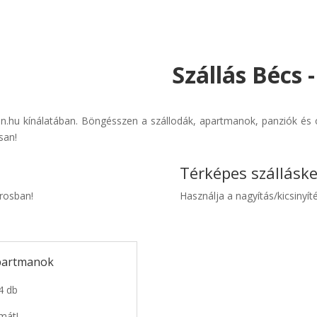
Szállás Bécs 
an.hu kínálatában. Böngésszen a szállodák, apartmanok, panziók és ol
san!
Térképes szállásk
árosban!
Használja a nagyítás/kicsinyíté
apartmanok
4 db
mát!