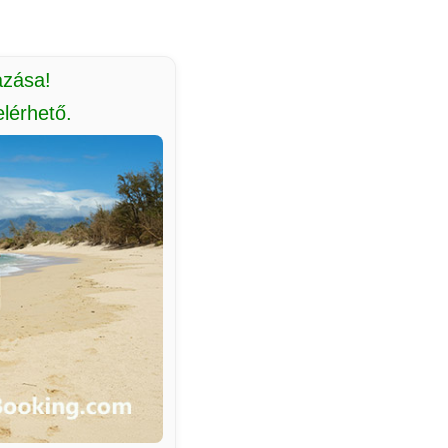
azása!
lérhető.