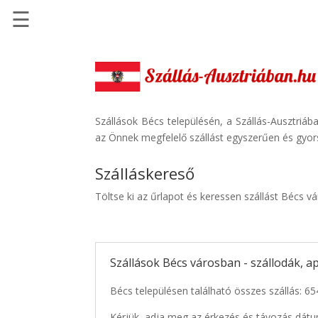
☰
Főoldal
Szállások
-
Szállásinfo.eu
Szállások Bécs településén, a Szállás-Ausztriáb
az Önnek megfelelő szállást egyszerűen és gyor
Repülőjegy
pénzvisszatérítéssel
Szálláskereső
Autóbérlés
Töltse ki az űrlapot és keressen szállást Bécs v
-
Discover
Cars
Szállások Bécs városban - szállodák, 
Transzfer
-
Bécs településen található összes szállás: 65
Kiwi
Taxi
Kérjük, adja meg az érkezés és távozás dátu