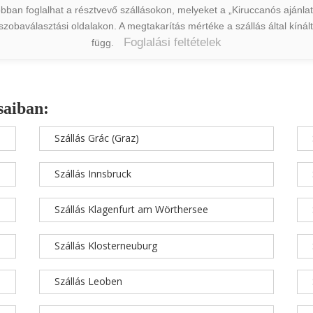
ban foglalhat a résztvevő szállásokon, melyeket a „Kiruccanós ajánlat” 
a szobaválasztási oldalakon. A megtakarítás mértéke a szállás által kín
Foglalási feltételek
függ.
saiban:
Szállás Grác (Graz)
Szállás Innsbruck
Szállás Klagenfurt am Wörthersee
Szállás Klosterneuburg
Szállás Leoben