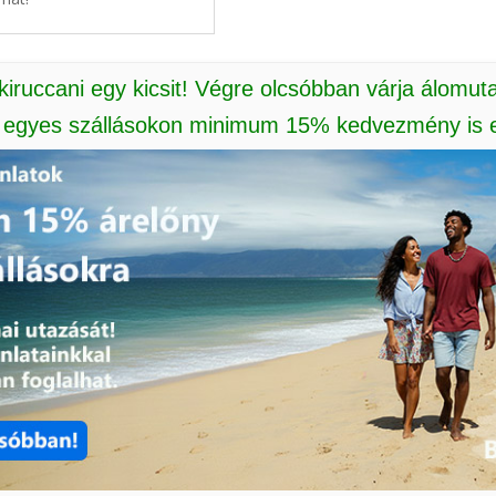
 kiruccani egy kicsit! Végre olcsóbban várja álomut
: egyes szállásokon minimum 15% kedvezmény is e