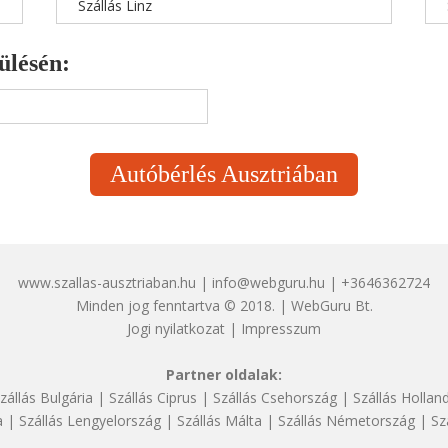
Szállás Linz
ülésén:
Autóbérlés Ausztriában
www.szallas-ausztriaban.hu | info@webguru.hu | +3646362724
Minden jog fenntartva © 2018. | WebGuru Bt.
Jogi nyilatkozat
|
Impresszum
Partner oldalak:
zállás Bulgária
|
Szállás Ciprus
|
Szállás Csehország
|
Szállás Hollan
a
|
Szállás Lengyelország
|
Szállás Málta
|
Szállás Németország
|
Sz