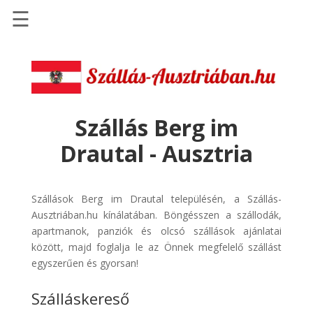
☰
Főoldal
Szállások
-
Szállásinfo.eu
Szállás Berg im
Repülőjegy
Drautal - Ausztria
pénzvisszatérítéssel
Autóbérlés
-
Szállások Berg im Drautal településén, a Szállás-
Discover
Ausztriában.hu kínálatában. Böngésszen a szállodák,
Cars
apartmanok, panziók és olcsó szállások ajánlatai
között, majd foglalja le az Önnek megfelelő szállást
Transzfer
egyszerűen és gyorsan!
-
Kiwi
Szálláskereső
Taxi