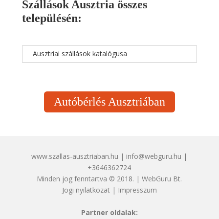
Szállások Ausztria összes
településén:
Ausztriai szállások katalógusa
Autóbérlés Ausztriában
www.szallas-ausztriaban.hu | info@webguru.hu |
+3646362724
Minden jog fenntartva © 2018. | WebGuru Bt.
Jogi nyilatkozat
|
Impresszum
Partner oldalak: