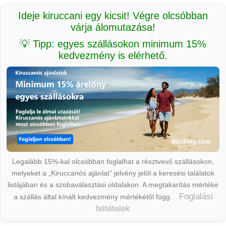
Ideje kiruccani egy kicsit! Végre olcsóbban
várja álomutazása!
💡 Tipp: egyes szállásokon minimum 15%
kedvezmény is elérhető.
Legalább 15%-kal olcsóbban foglalhat a résztvevő szállásokon,
melyeket a „Kiruccanós ajánlat” jelvény jelöl a keresési találatok
listájában és a szobaválasztási oldalakon. A megtakarítás mértéke
Foglalási
a szállás által kínált kedvezmény mértékétől függ.
feltételek