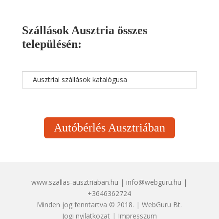
Szállások Ausztria összes
településén:
Ausztriai szállások katalógusa
Autóbérlés Ausztriában
www.szallas-ausztriaban.hu | info@webguru.hu |
+3646362724
Minden jog fenntartva © 2018. | WebGuru Bt.
Jogi nyilatkozat
|
Impresszum