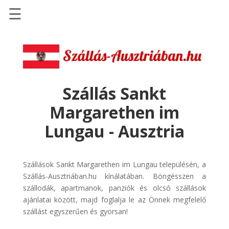
☰
Főoldal
Szállások
-
Szállásinfo.eu
Szállás Sankt
Repülőjegy
Margarethen im
pénzvisszatérítéssel
Lungau - Ausztria
Autóbérlés
-
Discover
Szállások Sankt Margarethen im Lungau településén, a
Cars
Szállás-Ausztriában.hu kínálatában. Böngésszen a
szállodák, apartmanok, panziók és olcsó szállások
Transzfer
ajánlatai között, majd foglalja le az Önnek megfelelő
-
szállást egyszerűen és gyorsan!
Kiwi
Taxi