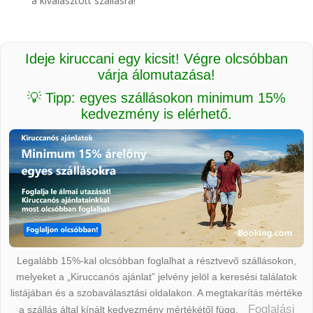
a kiválasztott szállásra!
Ideje kiruccani egy kicsit! Végre olcsóbban
várja álomutazása!
💡 Tipp: egyes szállásokon minimum 15%
kedvezmény is elérhető.
Legalább 15%-kal olcsóbban foglalhat a résztvevő szállásokon,
melyeket a „Kiruccanós ajánlat” jelvény jelöl a keresési találatok
listájában és a szobaválasztási oldalakon. A megtakarítás mértéke
Foglalási
a szállás által kínált kedvezmény mértékétől függ.