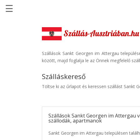
☰
Főoldal
Szállások
-
Szállásinfo.eu
Szállások Sankt Georgen im Attergau településé
között, majd foglalja le az Önnek megfelelő szá
Repülőjegy
pénzvisszatérítéssel
Szálláskereső
Autóbérlés
Töltse ki az űrlapot és keressen szállást Sankt
-
Discover
Cars
Szállások Sankt Georgen im Attergau 
Transzfer
szállodák, apartmanok
-
Kiwi
Sankt Georgen im Attergau településen találh
Taxi