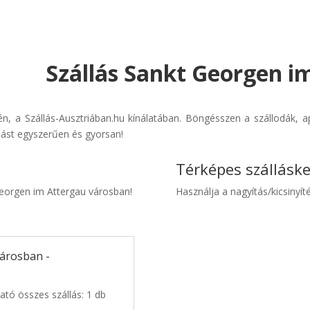
Szállás Sankt Georgen im
n, a Szállás-Ausztriában.hu kínálatában. Böngésszen a szállodák, a
llást egyszerűen és gyorsan!
Térképes szállásk
 Georgen im Attergau városban!
Használja a nagyítás/kicsinyíté
városban -
ató összes szállás: 1 db