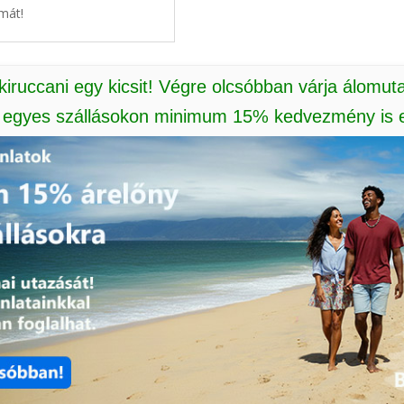
mát!
 kiruccani egy kicsit! Végre olcsóbban várja álomut
: egyes szállásokon minimum 15% kedvezmény is e