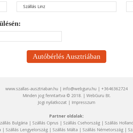
Szállás Linz
ülésén:
Autóbérlés Ausztriában
www.szallas-ausztriaban.hu | info@webguru.hu | +3646362724
Minden jog fenntartva © 2018. | WebGuru Bt.
Jogi nyilatkozat
|
Impresszum
Partner oldalak:
zállás Bulgária
|
Szállás Ciprus
|
Szállás Csehország
|
Szállás Hollan
a
|
Szállás Lengyelország
|
Szállás Málta
|
Szállás Németország
|
Sz