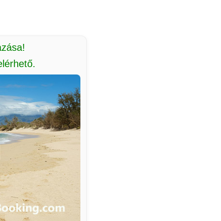
azása!
lérhető.