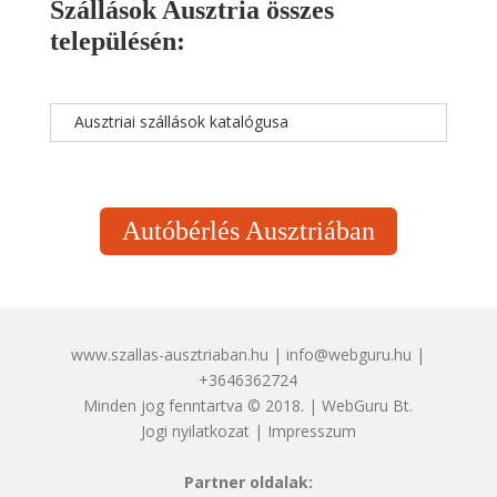
Szállások Ausztria összes
településén:
Ausztriai szállások katalógusa
Autóbérlés Ausztriában
www.szallas-ausztriaban.hu | info@webguru.hu |
+3646362724
Minden jog fenntartva © 2018. | WebGuru Bt.
Jogi nyilatkozat
|
Impresszum
Partner oldalak: