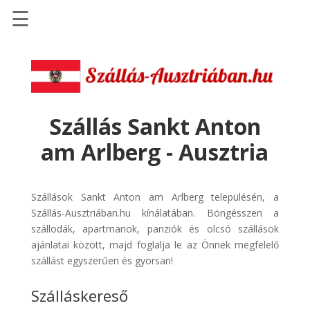
☰
Főoldal
Szállások
-
Szállásinfo.eu
Szállás Sankt Anton
Repülőjegy
am Arlberg - Ausztria
pénzvisszatérítéssel
Autóbérlés
-
Szállások Sankt Anton am Arlberg településén, a
Discover
Szállás-Ausztriában.hu kínálatában. Böngésszen a
Cars
szállodák, apartmanok, panziók és olcsó szállások
ajánlatai között, majd foglalja le az Önnek megfelelő
Transzfer
szállást egyszerűen és gyorsan!
-
Kiwi
Szálláskereső
Taxi