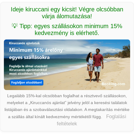
Ideje kiruccani egy kicsit! Végre olcsóbban
várja álomutazása!
💡 Tipp: egyes szállásokon minimum 15%
kedvezmény is elérhető.
Legalább 15%-kal olcsóbban foglalhat a résztvevő szállásokon,
melyeket a „Kiruccanós ajánlat” jelvény jelöl a keresési találatok
listájában és a szobaválasztási oldalakon. A megtakarítás mértéke
Foglalási
a szállás által kínált kedvezmény mértékétől függ.
feltételek