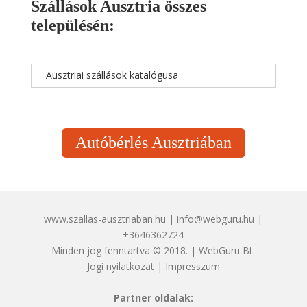
Szállások Ausztria összes
településén:
Ausztriai szállások katalógusa
Autóbérlés Ausztriában
www.szallas-ausztriaban.hu | info@webguru.hu |
+3646362724
Minden jog fenntartva © 2018. | WebGuru Bt.
Jogi nyilatkozat
|
Impresszum
Partner oldalak: