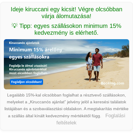
Ideje kiruccani egy kicsit! Végre olcsóbban
várja álomutazása!
💡 Tipp: egyes szállásokon minimum 15%
kedvezmény is elérhető.
Legalább 15%-kal olcsóbban foglalhat a résztvevő szállásokon,
melyeket a „Kiruccanós ajánlat” jelvény jelöl a keresési találatok
listájában és a szobaválasztási oldalakon. A megtakarítás mértéke
Foglalási
a szállás által kínált kedvezmény mértékétől függ.
feltételek