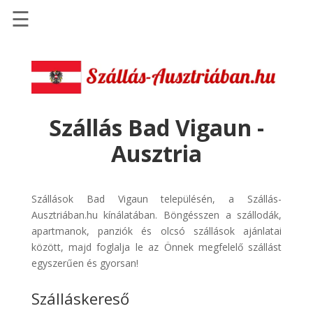
☰
Főoldal
Szállások
-
Szállásinfo.eu
Szállás Bad Vigaun -
Repülőjegy
Ausztria
pénzvisszatérítéssel
Autóbérlés
-
Szállások Bad Vigaun településén, a Szállás-
Discover
Ausztriában.hu kínálatában. Böngésszen a szállodák,
Cars
apartmanok, panziók és olcsó szállások ajánlatai
között, majd foglalja le az Önnek megfelelő szállást
Transzfer
egyszerűen és gyorsan!
-
Kiwi
Szálláskereső
Taxi