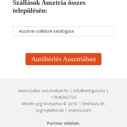
Szállások Ausztria összes
településén:
Ausztriai szállások katalógusa
Autóbérlés Ausztriában
www.szallas-ausztriaban.hu | info@webguru.hu |
+3646362724
Minden jog fenntartva © 2018. | WebGuru Bt.
Jogi nyilatkozat
|
Impresszum
Partner oldalak: