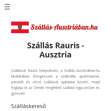
☰
Főoldal
Szállások
-
Szállásinfo.eu
Szállás Rauris -
Repülőjegy
Ausztria
pénzvisszatérítéssel
Autóbérlés
-
Szállások Rauris településén, a Szállás-Ausztriában.hu
Discover
kínálatában. Böngésszen a szállodák, apartmanok,
Cars
panziók és olcsó szállások ajánlatai között, majd
foglalja le az Önnek megfelelő szállást egyszerűen és
Transzfer
gyorsan!
-
Kiwi
Szálláskereső
Taxi