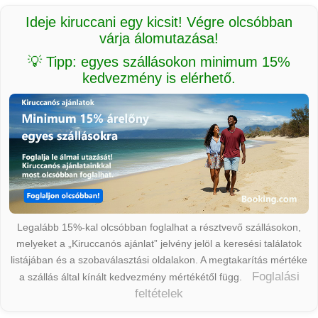
Ideje kiruccani egy kicsit! Végre olcsóbban
várja álomutazása!
💡 Tipp: egyes szállásokon minimum 15%
kedvezmény is elérhető.
Legalább 15%-kal olcsóbban foglalhat a résztvevő szállásokon,
melyeket a „Kiruccanós ajánlat” jelvény jelöl a keresési találatok
listájában és a szobaválasztási oldalakon. A megtakarítás mértéke
Foglalási
a szállás által kínált kedvezmény mértékétől függ.
feltételek