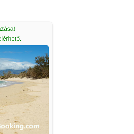
azása!
lérhető.