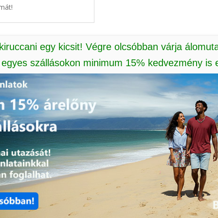
mát!
 kiruccani egy kicsit! Végre olcsóbban várja álomut
: egyes szállásokon minimum 15% kedvezmény is e