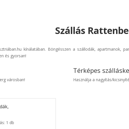
Szállás Rattenbe
usztriában.hu kínálatában. Böngésszen a szállodák, apartmanok, pan
en és gyorsan!
Térképes szállásk
berg városban!
Használja a nagyítás/kicsinyíté
dák,
ás: 1 db