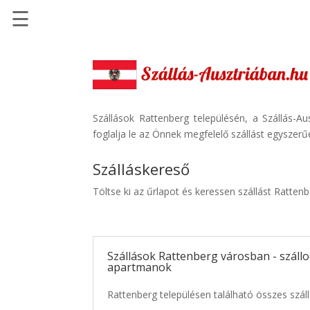
☰
Főoldal
Szállások
-
Szállásinfo.eu
Szállások Rattenberg településén, a Szállás-A
foglalja le az Önnek megfelelő szállást egyszerű
Repülőjegy
pénzvisszatérítéssel
Szálláskereső
Autóbérlés
Töltse ki az űrlapot és keressen szállást Ratten
-
Discover
Cars
Szállások Rattenberg városban - szállo
Transzfer
apartmanok
-
Kiwi
Rattenberg településen található összes száll
Taxi