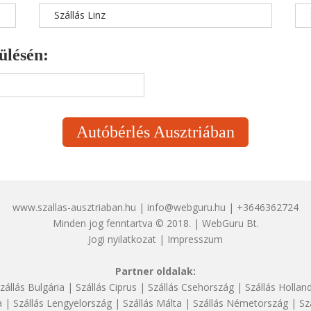
Szállás Linz
ülésén:
Autóbérlés Ausztriában
www.szallas-ausztriaban.hu | info@webguru.hu | +3646362724
Minden jog fenntartva © 2018. | WebGuru Bt.
Jogi nyilatkozat
|
Impresszum
Partner oldalak:
zállás Bulgária
|
Szállás Ciprus
|
Szállás Csehország
|
Szállás Hollan
a
|
Szállás Lengyelország
|
Szállás Málta
|
Szállás Németország
|
Sz