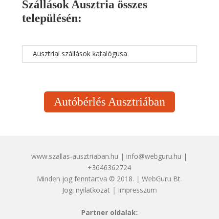
Szállások Ausztria összes
településén:
Ausztriai szállások katalógusa
Autóbérlés Ausztriában
www.szallas-ausztriaban.hu | info@webguru.hu |
+3646362724
Minden jog fenntartva © 2018. | WebGuru Bt.
Jogi nyilatkozat
|
Impresszum
Partner oldalak: