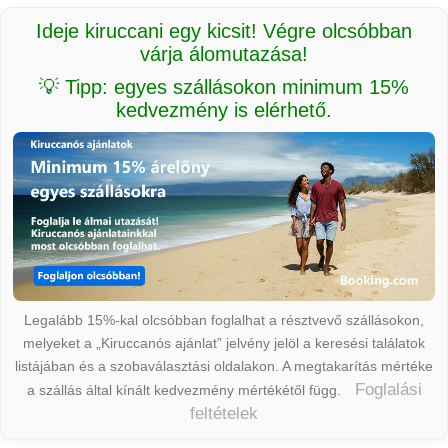
Ideje kiruccani egy kicsit! Végre olcsóbban
várja álomutazása!
💡 Tipp: egyes szállásokon minimum 15%
kedvezmény is elérhető.
Legalább 15%-kal olcsóbban foglalhat a résztvevő szállásokon,
melyeket a „Kiruccanós ajánlat” jelvény jelöl a keresési találatok
listájában és a szobaválasztási oldalakon. A megtakarítás mértéke
Foglalási
a szállás által kínált kedvezmény mértékétől függ.
feltételek