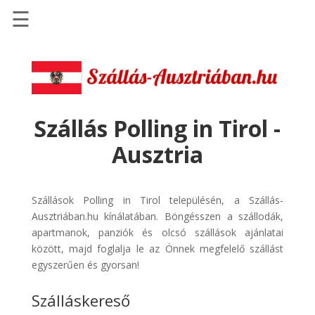
☰
Főoldal
Szállások
-
Szállásinfo.eu
Szállás Polling in Tirol -
Repülőjegy
Ausztria
pénzvisszatérítéssel
Autóbérlés
-
Szállások Polling in Tirol településén, a Szállás-
Discover
Ausztriában.hu kínálatában. Böngésszen a szállodák,
Cars
apartmanok, panziók és olcsó szállások ajánlatai
között, majd foglalja le az Önnek megfelelő szállást
Transzfer
egyszerűen és gyorsan!
-
Kiwi
Szálláskereső
Taxi