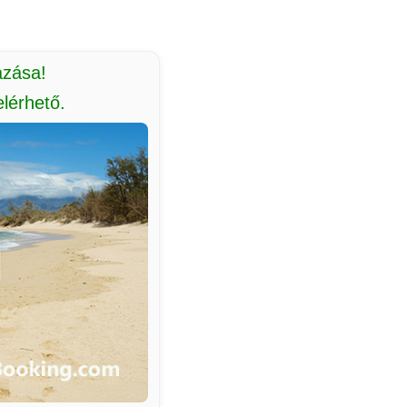
azása!
lérhető.