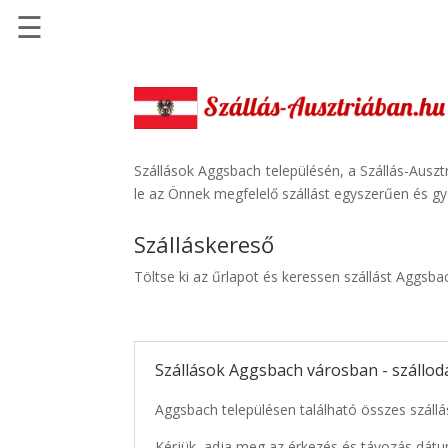
☰
Főoldal
Szállások
-
Szállásinfo.eu
Szállások Aggsbach településén, a Szállás-Auszt
le az Önnek megfelelő szállást egyszerűen és gy
Repülőjegy
pénzvisszatérítéssel
Szálláskereső
Autóbérlés
Töltse ki az űrlapot és keressen szállást Aggsb
-
Discover
Cars
Szállások Aggsbach városban - szállo
Transzfer
-
Aggsbach településen található összes szállá
Kiwi
Taxi
Kérjük, adja meg az érkezés és távozás dátu