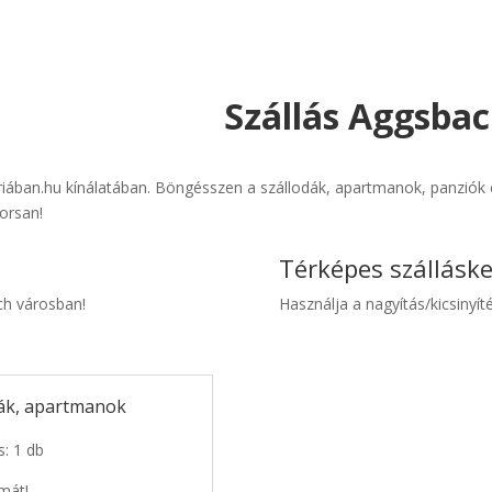
Szállás Aggsbac
riában.hu kínálatában. Böngésszen a szállodák, apartmanok, panziók és
orsan!
Térképes szállásk
ach városban!
Használja a nagyítás/kicsinyíté
dák, apartmanok
s: 1 db
mát!