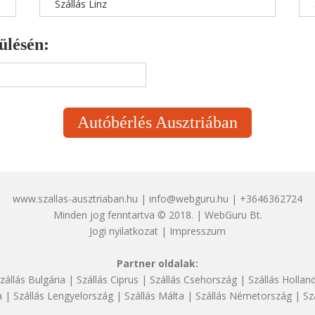
Szállás Linz
ülésén:
Autóbérlés Ausztriában
www.szallas-ausztriaban.hu | info@webguru.hu | +3646362724
Minden jog fenntartva © 2018. | WebGuru Bt.
Jogi nyilatkozat
|
Impresszum
Partner oldalak:
zállás Bulgária
|
Szállás Ciprus
|
Szállás Csehország
|
Szállás Hollan
a
|
Szállás Lengyelország
|
Szállás Málta
|
Szállás Németország
|
Sz