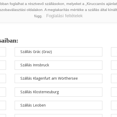
ban foglalhat a résztvevő szállásokon, melyeket a „Kiruccanós ajánlat” 
a szobaválasztási oldalakon. A megtakarítás mértéke a szállás által kín
Foglalási feltételek
függ.
saiban:
Szállás Grác (Graz)
Szállás Innsbruck
Szállás Klagenfurt am Wörthersee
Szállás Klosterneuburg
Szállás Leoben