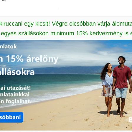
 kiruccani egy kicsit! Végre olcsóbban várja álomut
: egyes szállásokon minimum 15% kedvezmény is e