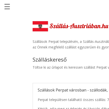
☰
Főoldal
Szállások
-
Szállásinfo.eu
Szállások Perpat településén, a Szállás-Ausztriá
az Önnek megfelelő szállást egyszerűen és gyor
Repülőjegy
pénzvisszatérítéssel
Szálláskereső
Autóbérlés
Töltse ki az űrlapot és keressen szállást Perpat
-
Discover
Cars
Szállások Perpat városban - szállodák
Transzfer
-
Perpat településen található összes szállás: 
Kiwi
Taxi
Kérjük, adja meg az érkezés és távozás dátu