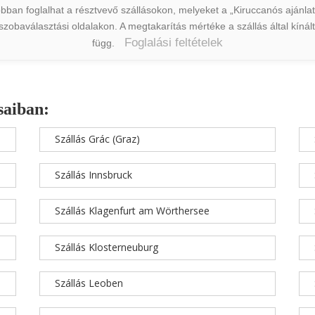
ban foglalhat a résztvevő szállásokon, melyeket a „Kiruccanós ajánlat” 
a szobaválasztási oldalakon. A megtakarítás mértéke a szállás által kín
Foglalási feltételek
függ.
saiban:
Szállás Grác (Graz)
Szállás Innsbruck
Szállás Klagenfurt am Wörthersee
Szállás Klosterneuburg
Szállás Leoben