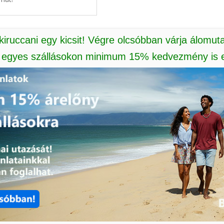
 kiruccani egy kicsit! Végre olcsóbban várja álomut
: egyes szállásokon minimum 15% kedvezmény is e