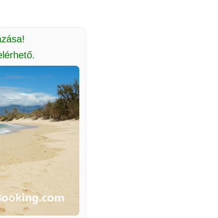
azása!
lérhető.