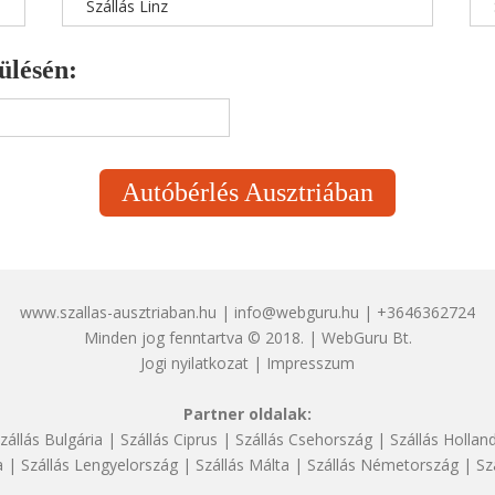
Szállás Linz
ülésén:
Autóbérlés Ausztriában
www.szallas-ausztriaban.hu | info@webguru.hu | +3646362724
Minden jog fenntartva © 2018. | WebGuru Bt.
Jogi nyilatkozat
|
Impresszum
Partner oldalak:
zállás Bulgária
|
Szállás Ciprus
|
Szállás Csehország
|
Szállás Hollan
a
|
Szállás Lengyelország
|
Szállás Málta
|
Szállás Németország
|
Sz