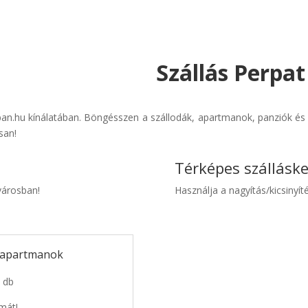
Szállás Perpat
ban.hu kínálatában. Böngésszen a szállodák, apartmanok, panziók és o
san!
Térképes szállásk
 városban!
Használja a nagyítás/kicsinyíté
, apartmanok
7 db
mát!