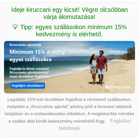
Ideje kiruccani egy kicsit! Végre olcsóbban
várja álomutazása!
💡 Tipp: egyes szállásokon minimum 15%
kedvezmény is elérhető.
Legalább 15%-kal olcsóbban foglalhat a résztvevő szállásokon,
melyeket a „Kiruccanós ajánlat” jelvény jelöl a keresési találatok
listájában és a szobaválasztási oldalakon. A megtakarítás mértéke
Foglalási
a szállás által kínált kedvezmény mértékétől függ.
feltételek