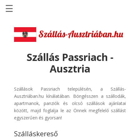
☰
Főoldal
Szállások
-
Szállásinfo.eu
Szállás Passriach -
Repülőjegy
Ausztria
pénzvisszatérítéssel
Autóbérlés
-
Szállások Passriach településén, a Szállás-
Discover
Ausztriában.hu kínálatában. Böngésszen a szállodák,
Cars
apartmanok, panziók és olcsó szállások ajánlatai
között, majd foglalja le az Önnek megfelelő szállást
Transzfer
egyszerűen és gyorsan!
-
Kiwi
Szálláskereső
Taxi