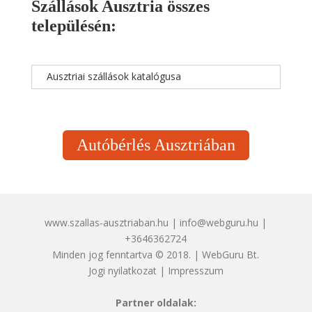
Szállások Ausztria összes
településén:
Ausztriai szállások katalógusa
Autóbérlés Ausztriában
www.szallas-ausztriaban.hu | info@webguru.hu |
+3646362724
Minden jog fenntartva © 2018. | WebGuru Bt.
Jogi nyilatkozat
|
Impresszum
Partner oldalak: