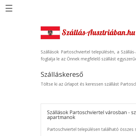
☰
Főoldal
Szállások
-
Szállásinfo.eu
Szállások Partoschviertel településén, a Szállá
foglalja le az Önnek megfelelő szállást egyszerű
Repülőjegy
pénzvisszatérítéssel
Szálláskereső
Autóbérlés
Töltse ki az űrlapot és keressen szállást Partosc
-
Discover
Cars
Szállások Partoschviertel városban - sz
Transzfer
apartmanok
-
Kiwi
Partoschviertel településen található összes s
Taxi