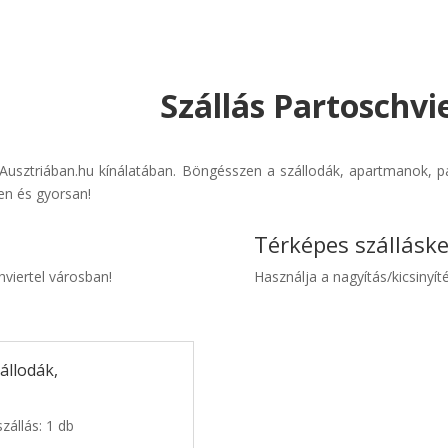
Szállás Partoschvie
s-Ausztriában.hu kínálatában. Böngésszen a szállodák, apartmanok, p
en és gyorsan!
Térképes szállásk
hviertel városban!
Használja a nagyítás/kicsinyíté
állodák,
zállás: 1 db