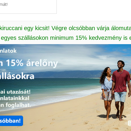
mát!
 kiruccani egy kicsit! Végre olcsóbban várja álomut
: egyes szállásokon minimum 15% kedvezmény is e