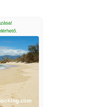
azása!
lérhető.