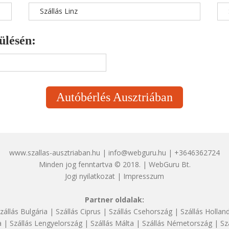
Szállás Linz
ülésén:
Autóbérlés Ausztriában
www.szallas-ausztriaban.hu | info@webguru.hu | +3646362724
Minden jog fenntartva © 2018. | WebGuru Bt.
Jogi nyilatkozat
|
Impresszum
Partner oldalak:
zállás Bulgária
|
Szállás Ciprus
|
Szállás Csehország
|
Szállás Hollan
a
|
Szállás Lengyelország
|
Szállás Málta
|
Szállás Németország
|
Sz