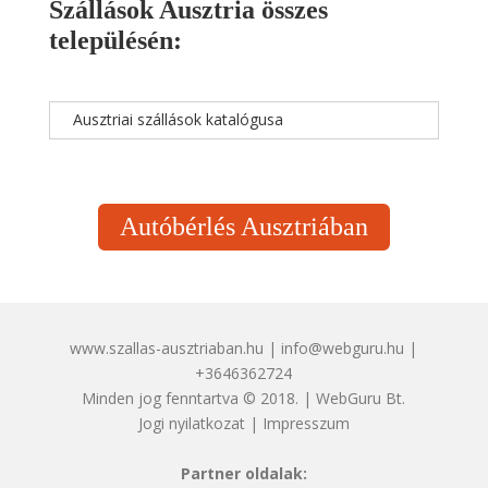
Szállások Ausztria összes
településén:
Ausztriai szállások katalógusa
Autóbérlés Ausztriában
www.szallas-ausztriaban.hu | info@webguru.hu |
+3646362724
Minden jog fenntartva © 2018. | WebGuru Bt.
Jogi nyilatkozat
|
Impresszum
Partner oldalak: