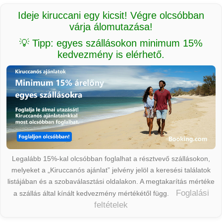
Ideje kiruccani egy kicsit! Végre olcsóbban
várja álomutazása!
💡 Tipp: egyes szállásokon minimum 15%
kedvezmény is elérhető.
Legalább 15%-kal olcsóbban foglalhat a résztvevő szállásokon,
melyeket a „Kiruccanós ajánlat” jelvény jelöl a keresési találatok
listájában és a szobaválasztási oldalakon. A megtakarítás mértéke
Foglalási
a szállás által kínált kedvezmény mértékétől függ.
feltételek