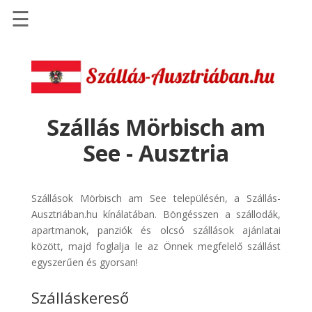
☰
Főoldal
Szállások
-
Szállásinfo.eu
Szállás Mörbisch am
Repülőjegy
See - Ausztria
pénzvisszatérítéssel
Autóbérlés
-
Szállások Mörbisch am See településén, a Szállás-
Discover
Ausztriában.hu kínálatában. Böngésszen a szállodák,
Cars
apartmanok, panziók és olcsó szállások ajánlatai
között, majd foglalja le az Önnek megfelelő szállást
Transzfer
egyszerűen és gyorsan!
-
Kiwi
Szálláskereső
Taxi