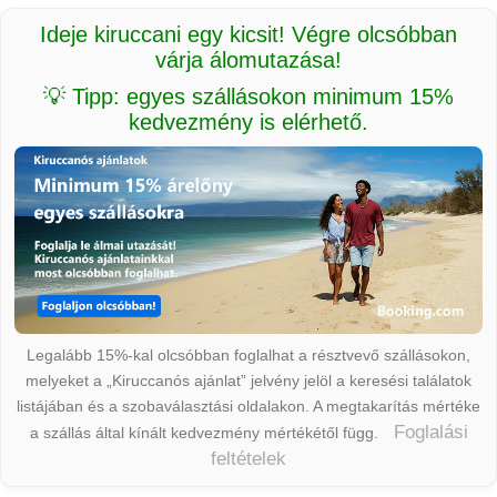
Ideje kiruccani egy kicsit! Végre olcsóbban
várja álomutazása!
💡 Tipp: egyes szállásokon minimum 15%
kedvezmény is elérhető.
Legalább 15%-kal olcsóbban foglalhat a résztvevő szállásokon,
melyeket a „Kiruccanós ajánlat” jelvény jelöl a keresési találatok
listájában és a szobaválasztási oldalakon. A megtakarítás mértéke
Foglalási
a szállás által kínált kedvezmény mértékétől függ.
feltételek