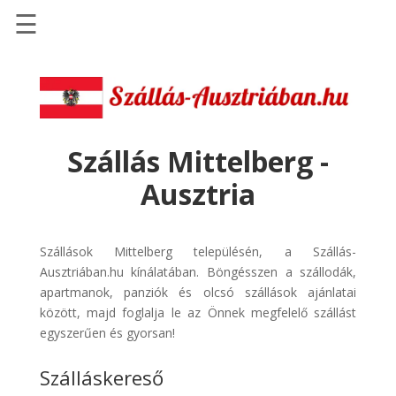
☰
Főoldal
Szállások
-
Szállásinfo.eu
Szállás Mittelberg -
Repülőjegy
Ausztria
pénzvisszatérítéssel
Autóbérlés
-
Szállások Mittelberg településén, a Szállás-
Discover
Ausztriában.hu kínálatában. Böngésszen a szállodák,
Cars
apartmanok, panziók és olcsó szállások ajánlatai
között, majd foglalja le az Önnek megfelelő szállást
Transzfer
egyszerűen és gyorsan!
-
Kiwi
Szálláskereső
Taxi