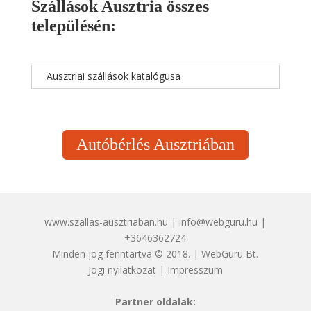
Szállások Ausztria összes
településén:
Ausztriai szállások katalógusa
Autóbérlés Ausztriában
www.szallas-ausztriaban.hu | info@webguru.hu |
+3646362724
Minden jog fenntartva © 2018. | WebGuru Bt.
Jogi nyilatkozat
|
Impresszum
Partner oldalak: