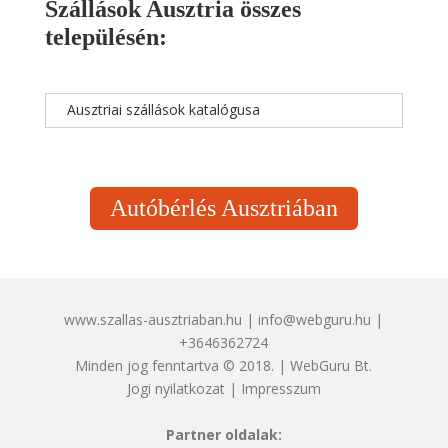
Szállások Ausztria összes
településén:
Ausztriai szállások katalógusa
Autóbérlés Ausztriában
www.szallas-ausztriaban.hu | info@webguru.hu |
+3646362724
Minden jog fenntartva © 2018. | WebGuru Bt.
Jogi nyilatkozat
|
Impresszum
Partner oldalak: