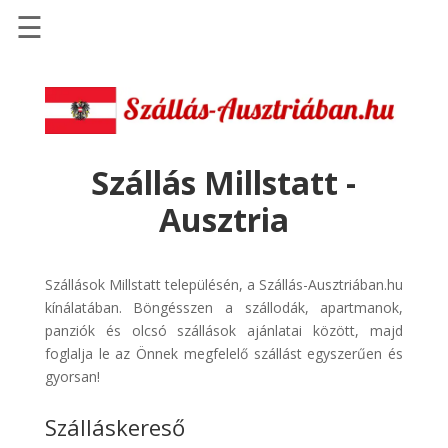
☰
Főoldal
Szállások
-
Szállásinfo.eu
Szállás Millstatt -
Repülőjegy
Ausztria
pénzvisszatérítéssel
Autóbérlés
-
Szállások Millstatt településén, a Szállás-Ausztriában.hu
Discover
kínálatában. Böngésszen a szállodák, apartmanok,
Cars
panziók és olcsó szállások ajánlatai között, majd
foglalja le az Önnek megfelelő szállást egyszerűen és
Transzfer
gyorsan!
-
Kiwi
Szálláskereső
Taxi