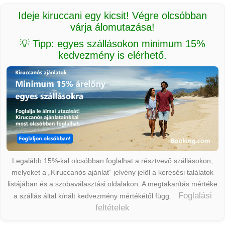
Ideje kiruccani egy kicsit! Végre olcsóbban
várja álomutazása!
💡 Tipp: egyes szállásokon minimum 15%
kedvezmény is elérhető.
Legalább 15%-kal olcsóbban foglalhat a résztvevő szállásokon,
melyeket a „Kiruccanós ajánlat” jelvény jelöl a keresési találatok
listájában és a szobaválasztási oldalakon. A megtakarítás mértéke
Foglalási
a szállás által kínált kedvezmény mértékétől függ.
feltételek