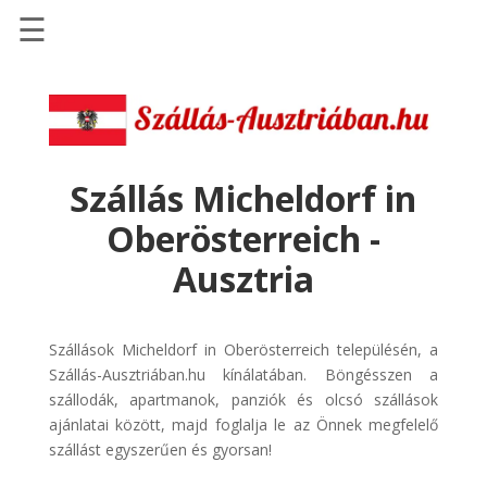
☰
Főoldal
Szállások
-
Szállásinfo.eu
Szállás Micheldorf in
Repülőjegy
Oberösterreich -
pénzvisszatérítéssel
Ausztria
Autóbérlés
-
Discover
Szállások Micheldorf in Oberösterreich településén, a
Cars
Szállás-Ausztriában.hu kínálatában. Böngésszen a
szállodák, apartmanok, panziók és olcsó szállások
Transzfer
ajánlatai között, majd foglalja le az Önnek megfelelő
-
szállást egyszerűen és gyorsan!
Kiwi
Taxi