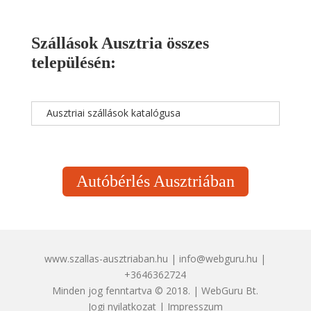
Szállások Ausztria összes
településén:
Ausztriai szállások katalógusa
Autóbérlés Ausztriában
www.szallas-ausztriaban.hu | info@webguru.hu |
+3646362724
Minden jog fenntartva © 2018. | WebGuru Bt.
Jogi nyilatkozat
|
Impresszum