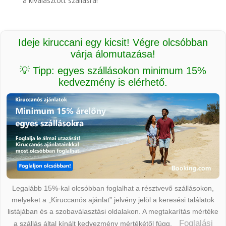
a kiválasztott szállásra!
Ideje kiruccani egy kicsit! Végre olcsóbban
várja álomutazása!
💡 Tipp: egyes szállásokon minimum 15%
kedvezmény is elérhető.
Legalább 15%-kal olcsóbban foglalhat a résztvevő szállásokon,
melyeket a „Kiruccanós ajánlat” jelvény jelöl a keresési találatok
listájában és a szobaválasztási oldalakon. A megtakarítás mértéke
Foglalási
a szállás által kínált kedvezmény mértékétől függ.