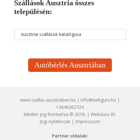
Szállások Ausztria összes
településén:
Ausztriai szállások katalógusa
Autóbérlés Ausztriában
www.szallas-ausztriaban.hu | info@webguru.hu |
+3646362724
Minden jog fenntartva © 2018. | WebGuru Bt.
Jogi nyilatkozat
|
Impresszum
Partner oldalak: