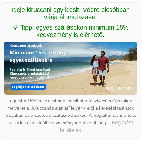
Ideje kiruccani egy kicsit! Végre olcsóbban
várja álomutazása!
💡 Tipp: egyes szállásokon minimum 15%
kedvezmény is elérhető.
Legalább 15%-kal olcsóbban foglalhat a résztvevő szállásokon,
melyeket a „Kiruccanós ajánlat” jelvény jelöl a keresési találatok
listájában és a szobaválasztási oldalakon. A megtakarítás mértéke
Foglalási
a szállás által kínált kedvezmény mértékétől függ.
feltételek