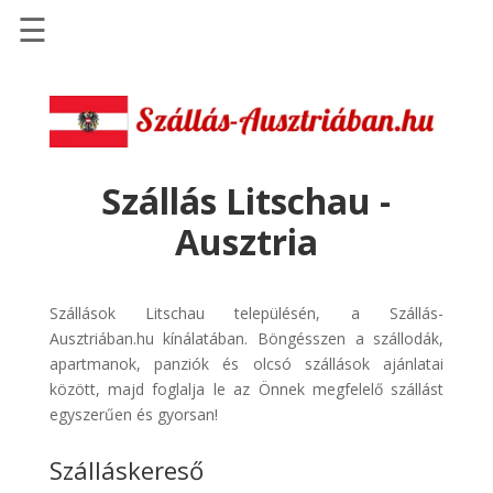
☰
Főoldal
Szállások
-
Szállásinfo.eu
Szállás Litschau -
Repülőjegy
Ausztria
pénzvisszatérítéssel
Autóbérlés
-
Szállások Litschau településén, a Szállás-
Discover
Ausztriában.hu kínálatában. Böngésszen a szállodák,
Cars
apartmanok, panziók és olcsó szállások ajánlatai
között, majd foglalja le az Önnek megfelelő szállást
Transzfer
egyszerűen és gyorsan!
-
Kiwi
Szálláskereső
Taxi