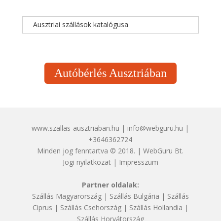
Ausztriai szállások katalógusa
Autóbérlés Ausztriában
www.szallas-ausztriaban.hu | info@webguru.hu |
+3646362724
Minden jog fenntartva © 2018. | WebGuru Bt.
Jogi nyilatkozat
|
Impresszum
Partner oldalak:
Szállás Magyarország
|
Szállás Bulgária
|
Szállás
Ciprus
|
Szállás Csehország
|
Szállás Hollandia
|
Szállás Horvátország