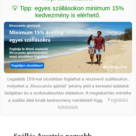
💡 Tipp: egyes szállásokon minimum 15%
kedvezmény is elérhető.
Legalább 15%-kal olcsóbban foglalhat a résztvevő szállásokon,
melyeket a „Kiruccanós ajánlat” jelvény jelöl a keresési találatok
listájában és a szobaválasztási oldalakon. A megtakarítás mértéke
Foglalási
a szállás által kínált kedvezmény mértékétől függ.
feltételek
Szállás Ausztria nagyobb