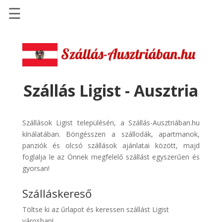
☰
Főoldal
Szállások
-
Szállásinfo.eu
Szállás Ligist - Ausztria
Repülőjegy
pénzvisszatérítéssel
Szállások Ligist településén, a Szállás-Ausztriában.hu
Autóbérlés
kínálatában. Böngésszen a szállodák, apartmanok,
-
panziók és olcsó szállások ajánlatai között, majd
Discover
foglalja le az Önnek megfelelő szállást egyszerűen és
Cars
gyorsan!
Transzfer
Szálláskereső
-
Kiwi
Töltse ki az űrlapot és keressen szállást Ligist
Taxi
városban!