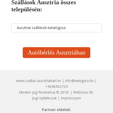
Szállások Ausztria összes
településén:
Ausztriai szállások katalógusa
Autóbérlés Ausztriában
www.szallas-ausztriaban.hu | info@webguru.hu |
+3646362724
Minden jog fenntartva © 2018. | WebGuru Bt.
Jogi nyilatkozat
|
Impresszum
Partner oldalak: