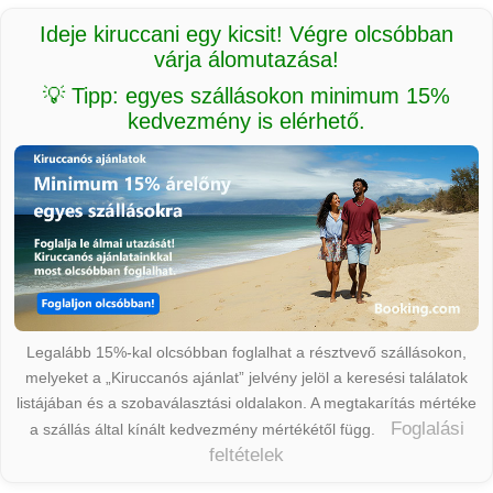
Ideje kiruccani egy kicsit! Végre olcsóbban
várja álomutazása!
💡 Tipp: egyes szállásokon minimum 15%
kedvezmény is elérhető.
Legalább 15%-kal olcsóbban foglalhat a résztvevő szállásokon,
melyeket a „Kiruccanós ajánlat” jelvény jelöl a keresési találatok
listájában és a szobaválasztási oldalakon. A megtakarítás mértéke
Foglalási
a szállás által kínált kedvezmény mértékétől függ.
feltételek