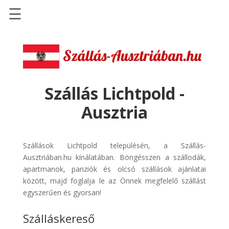
☰
Főoldal
Szállások
-
Szállásinfo.eu
Szállás Lichtpold -
Repülőjegy
Ausztria
pénzvisszatérítéssel
Autóbérlés
-
Szállások Lichtpold településén, a Szállás-
Discover
Ausztriában.hu kínálatában. Böngésszen a szállodák,
Cars
apartmanok, panziók és olcsó szállások ajánlatai
között, majd foglalja le az Önnek megfelelő szállást
Transzfer
egyszerűen és gyorsan!
-
Kiwi
Szálláskereső
Taxi