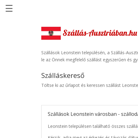
☰
Főoldal
Szállások
-
Szállásinfo.eu
Szállások Leonstein településén, a Szállás-Auszt
le az Önnek megfelelő szállást egyszerűen és gy
Repülőjegy
pénzvisszatérítéssel
Szálláskereső
Autóbérlés
Töltse ki az űrlapot és keressen szállást Leonst
-
Discover
Cars
Szállások Leonstein városban - szállo
Transzfer
-
Leonstein településen található összes szállá
Kiwi
Taxi
Kérjük, adja meg az érkezés és távozás dátu