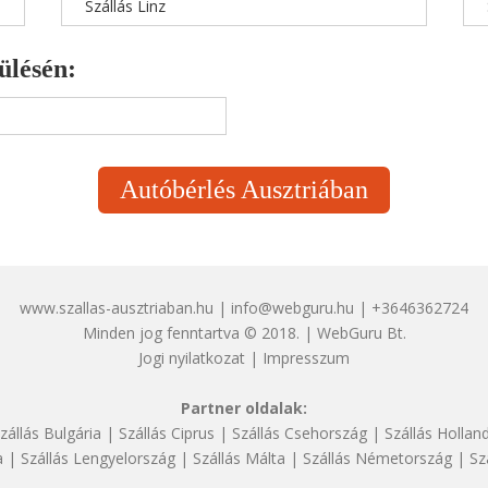
Szállás Linz
ülésén:
Autóbérlés Ausztriában
www.szallas-ausztriaban.hu | info@webguru.hu | +3646362724
Minden jog fenntartva © 2018. | WebGuru Bt.
Jogi nyilatkozat
|
Impresszum
Partner oldalak:
zállás Bulgária
|
Szállás Ciprus
|
Szállás Csehország
|
Szállás Hollan
a
|
Szállás Lengyelország
|
Szállás Málta
|
Szállás Németország
|
Sz