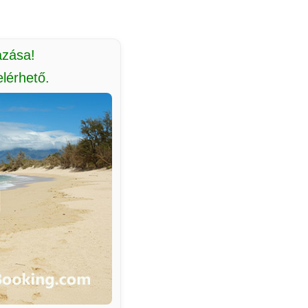
azása!
lérhető.