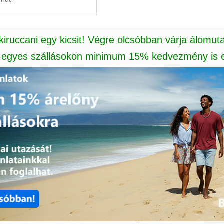
 kiruccani egy kicsit! Végre olcsóbban várja álomut
: egyes szállásokon minimum 15% kedvezmény is e