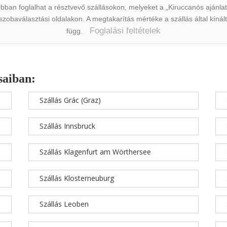
ban foglalhat a résztvevő szállásokon, melyeket a „Kiruccanós ajánlat” 
a szobaválasztási oldalakon. A megtakarítás mértéke a szállás által kín
Foglalási feltételek
függ.
saiban:
Szállás Grác (Graz)
Szállás Innsbruck
Szállás Klagenfurt am Wörthersee
Szállás Klosterneuburg
Szállás Leoben