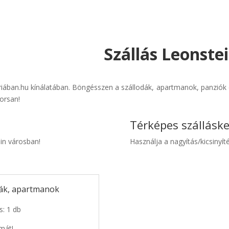
Szállás Leonstei
riában.hu kínálatában. Böngésszen a szállodák, apartmanok, panziók é
orsan!
Térképes szállásk
ein városban!
Használja a nagyítás/kicsinyíté
dák, apartmanok
s: 1 db
mát!