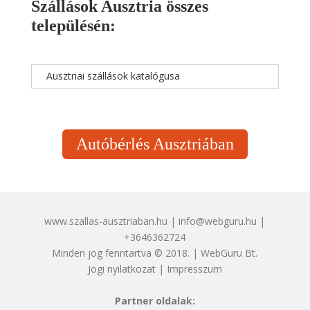
Szállások Ausztria összes
településén:
Ausztriai szállások katalógusa
Autóbérlés Ausztriában
www.szallas-ausztriaban.hu | info@webguru.hu |
+3646362724
Minden jog fenntartva © 2018. | WebGuru Bt.
Jogi nyilatkozat
|
Impresszum
Partner oldalak: