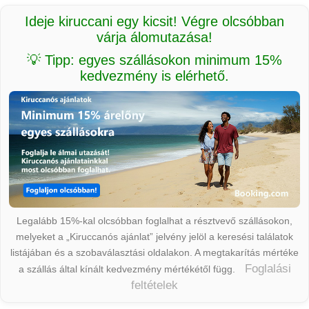
Ideje kiruccani egy kicsit! Végre olcsóbban
várja álomutazása!
💡 Tipp: egyes szállásokon minimum 15%
kedvezmény is elérhető.
Legalább 15%-kal olcsóbban foglalhat a résztvevő szállásokon,
melyeket a „Kiruccanós ajánlat” jelvény jelöl a keresési találatok
listájában és a szobaválasztási oldalakon. A megtakarítás mértéke
Foglalási
a szállás által kínált kedvezmény mértékétől függ.
feltételek