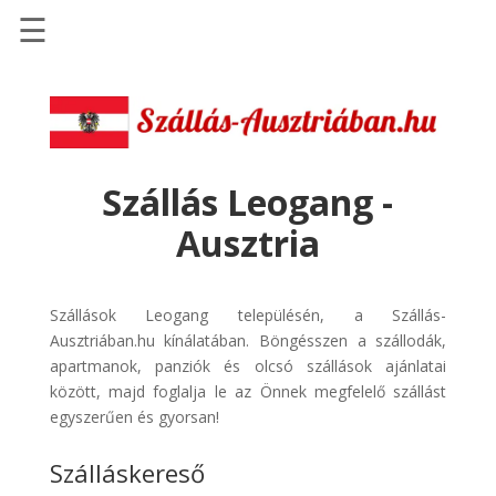
☰
Főoldal
Szállások
-
Szállásinfo.eu
Szállás Leogang -
Repülőjegy
Ausztria
pénzvisszatérítéssel
Autóbérlés
-
Szállások Leogang településén, a Szállás-
Discover
Ausztriában.hu kínálatában. Böngésszen a szállodák,
Cars
apartmanok, panziók és olcsó szállások ajánlatai
között, majd foglalja le az Önnek megfelelő szállást
Transzfer
egyszerűen és gyorsan!
-
Kiwi
Szálláskereső
Taxi