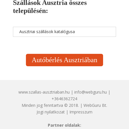
Szállások Ausztria összes
településén:
Ausztriai szállások katalógusa
Autóbérlés Ausztriában
www.szallas-ausztriaban.hu | info@webguru.hu |
+3646362724
Minden jog fenntartva © 2018. | WebGuru Bt.
Jogi nyilatkozat
|
Impresszum
Partner oldalak: