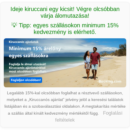
Ideje kiruccani egy kicsit! Végre olcsóbban
várja álomutazása!
💡 Tipp: egyes szállásokon minimum 15%
kedvezmény is elérhető.
Legalább 15%-kal olcsóbban foglalhat a résztvevő szállásokon,
melyeket a „Kiruccanós ajánlat” jelvény jelöl a keresési találatok
listájában és a szobaválasztási oldalakon. A megtakarítás mértéke
Foglalási
a szállás által kínált kedvezmény mértékétől függ.
feltételek