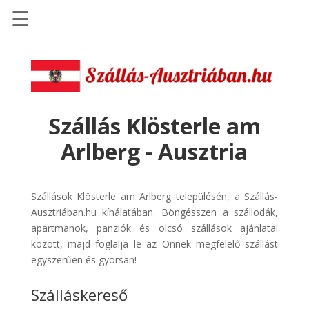
☰
Főoldal
Szállások
-
Szállásinfo.eu
Szállás Klösterle am
Repülőjegy
Arlberg - Ausztria
pénzvisszatérítéssel
Autóbérlés
-
Szállások Klösterle am Arlberg településén, a Szállás-
Discover
Ausztriában.hu kínálatában. Böngésszen a szállodák,
Cars
apartmanok, panziók és olcsó szállások ajánlatai
között, majd foglalja le az Önnek megfelelő szállást
Transzfer
egyszerűen és gyorsan!
-
Kiwi
Szálláskereső
Taxi