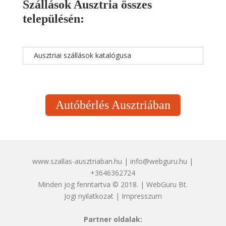
Szállások Ausztria összes
településén:
Ausztriai szállások katalógusa
Autóbérlés Ausztriában
www.szallas-ausztriaban.hu | info@webguru.hu |
+3646362724
Minden jog fenntartva © 2018. | WebGuru Bt.
Jogi nyilatkozat
|
Impresszum
Partner oldalak: