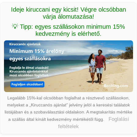
Ideje kiruccani egy kicsit! Végre olcsóbban
várja álomutazása!
💡 Tipp: egyes szállásokon minimum 15%
kedvezmény is elérhető.
Legalább 15%-kal olcsóbban foglalhat a résztvevő szállásokon,
melyeket a „Kiruccanós ajánlat” jelvény jelöl a keresési találatok
listájában és a szobaválasztási oldalakon. A megtakarítás mértéke
Foglalási
a szállás által kínált kedvezmény mértékétől függ.
feltételek