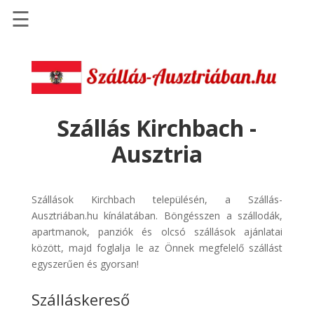
☰
Főoldal
Szállások
-
Szállásinfo.eu
Szállás Kirchbach -
Repülőjegy
Ausztria
pénzvisszatérítéssel
Autóbérlés
-
Szállások Kirchbach településén, a Szállás-
Discover
Ausztriában.hu kínálatában. Böngésszen a szállodák,
Cars
apartmanok, panziók és olcsó szállások ajánlatai
között, majd foglalja le az Önnek megfelelő szállást
Transzfer
egyszerűen és gyorsan!
-
Kiwi
Szálláskereső
Taxi