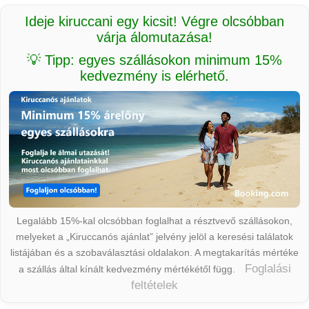
Ideje kiruccani egy kicsit! Végre olcsóbban
várja álomutazása!
💡 Tipp: egyes szállásokon minimum 15%
kedvezmény is elérhető.
Legalább 15%-kal olcsóbban foglalhat a résztvevő szállásokon,
melyeket a „Kiruccanós ajánlat” jelvény jelöl a keresési találatok
listájában és a szobaválasztási oldalakon. A megtakarítás mértéke
Foglalási
a szállás által kínált kedvezmény mértékétől függ.
feltételek