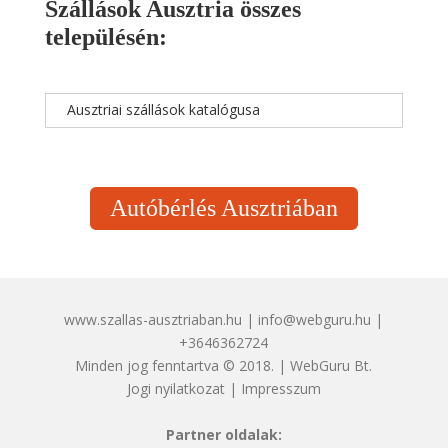
Szállások Ausztria összes
településén:
Ausztriai szállások katalógusa
Autóbérlés Ausztriában
www.szallas-ausztriaban.hu | info@webguru.hu |
+3646362724
Minden jog fenntartva © 2018. | WebGuru Bt.
Jogi nyilatkozat
|
Impresszum
Partner oldalak: