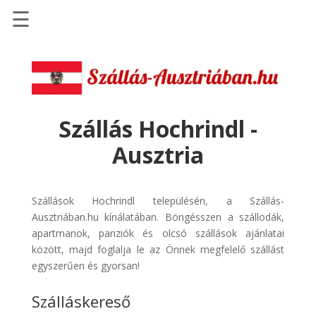
☰
Főoldal
Szállások
-
Szállásinfo.eu
Szállás Hochrindl -
Repülőjegy
Ausztria
pénzvisszatérítéssel
Autóbérlés
-
Szállások Hochrindl településén, a Szállás-
Discover
Ausztriában.hu kínálatában. Böngésszen a szállodák,
Cars
apartmanok, panziók és olcsó szállások ajánlatai
között, majd foglalja le az Önnek megfelelő szállást
Transzfer
egyszerűen és gyorsan!
-
Kiwi
Szálláskereső
Taxi