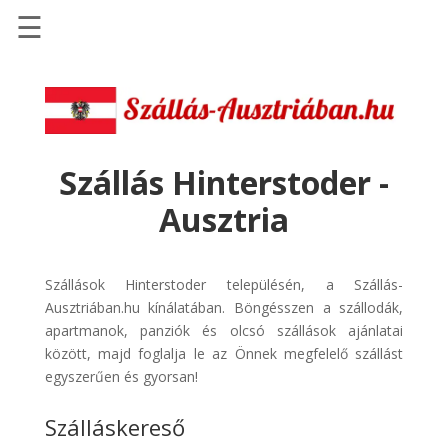
☰
Főoldal
Szállások
-
Szállásinfo.eu
Szállás Hinterstoder -
Repülőjegy
Ausztria
pénzvisszatérítéssel
Autóbérlés
-
Szállások Hinterstoder településén, a Szállás-
Discover
Ausztriában.hu kínálatában. Böngésszen a szállodák,
Cars
apartmanok, panziók és olcsó szállások ajánlatai
között, majd foglalja le az Önnek megfelelő szállást
Transzfer
egyszerűen és gyorsan!
-
Kiwi
Szálláskereső
Taxi