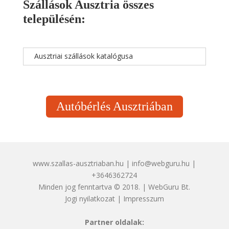
Szállások Ausztria összes
településén:
Ausztriai szállások katalógusa
Autóbérlés Ausztriában
www.szallas-ausztriaban.hu | info@webguru.hu |
+3646362724
Minden jog fenntartva © 2018. | WebGuru Bt.
Jogi nyilatkozat
|
Impresszum
Partner oldalak: