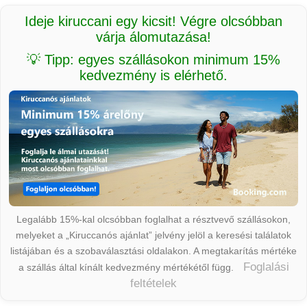
Ideje kiruccani egy kicsit! Végre olcsóbban
várja álomutazása!
💡 Tipp: egyes szállásokon minimum 15%
kedvezmény is elérhető.
Legalább 15%-kal olcsóbban foglalhat a résztvevő szállásokon,
melyeket a „Kiruccanós ajánlat” jelvény jelöl a keresési találatok
listájában és a szobaválasztási oldalakon. A megtakarítás mértéke
Foglalási
a szállás által kínált kedvezmény mértékétől függ.
feltételek