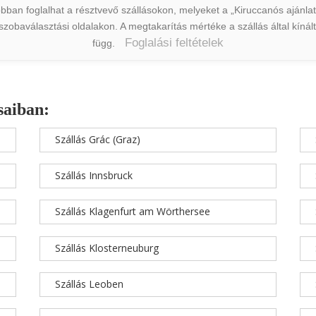
ban foglalhat a résztvevő szállásokon, melyeket a „Kiruccanós ajánlat” 
a szobaválasztási oldalakon. A megtakarítás mértéke a szállás által kín
Foglalási feltételek
függ.
saiban:
Szállás Grác (Graz)
Szállás Innsbruck
Szállás Klagenfurt am Wörthersee
Szállás Klosterneuburg
Szállás Leoben