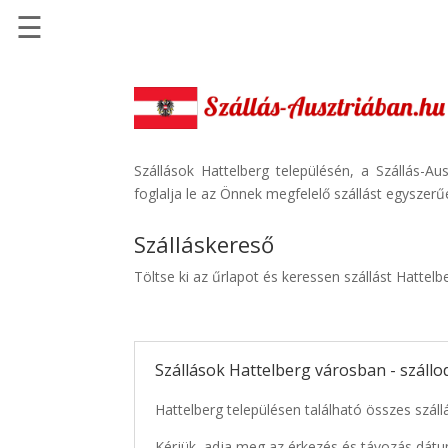
☰
Főoldal
Szállások
-
Szállásinfo.eu
Szállások Hattelberg településén, a Szállás-A
foglalja le az Önnek megfelelő szállást egyszerű
Repülőjegy
pénzvisszatérítéssel
Szálláskereső
Autóbérlés
Töltse ki az űrlapot és keressen szállást Hattel
-
Discover
Cars
Szállások Hattelberg városban - száll
Transzfer
-
Hattelberg településen található összes száll
Kiwi
Taxi
Kérjük, adja meg az érkezés és távozás dátu