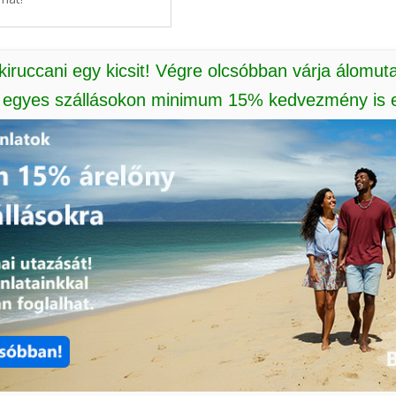
 kiruccani egy kicsit! Végre olcsóbban várja álomut
: egyes szállásokon minimum 15% kedvezmény is e