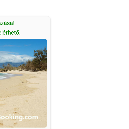
azása!
lérhető.