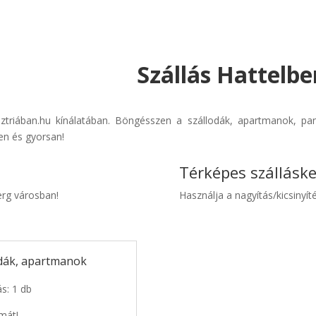
Szállás Hattelbe
usztriában.hu kínálatában. Böngésszen a szállodák, apartmanok, pan
en és gyorsan!
Térképes szállásk
berg városban!
Használja a nagyítás/kicsinyíté
odák, apartmanok
ás: 1 db
mát!