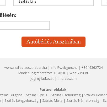
Szállás Linz
ülésén:
Autóbérlés Ausztriában
www.szallas-ausztriaban.hu | info@webguru.hu | +3646362724
Minden jog fenntartva © 2018. | WebGuru Bt.
Jogi nyilatkozat
|
Impresszum
Partner oldalak:
zállás Bulgária
|
Szállás Ciprus
|
Szállás Csehország
|
Szállás Hollan
a
|
Szállás Lengyelország
|
Szállás Málta
|
Szállás Németország
|
Sz