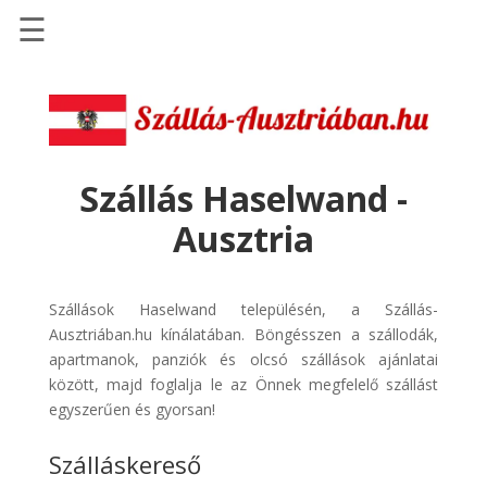
☰
Főoldal
Szállások
-
Szállásinfo.eu
Szállás Haselwand -
Repülőjegy
Ausztria
pénzvisszatérítéssel
Autóbérlés
-
Szállások Haselwand településén, a Szállás-
Discover
Ausztriában.hu kínálatában. Böngésszen a szállodák,
Cars
apartmanok, panziók és olcsó szállások ajánlatai
között, majd foglalja le az Önnek megfelelő szállást
Transzfer
egyszerűen és gyorsan!
-
Kiwi
Szálláskereső
Taxi