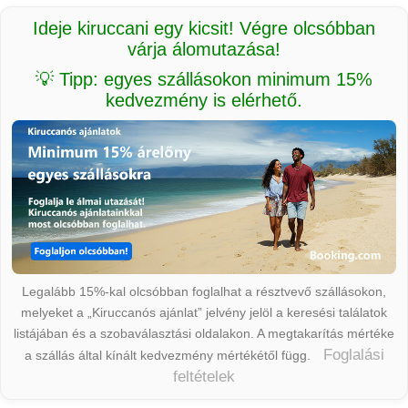
Ideje kiruccani egy kicsit! Végre olcsóbban
várja álomutazása!
💡 Tipp: egyes szállásokon minimum 15%
kedvezmény is elérhető.
Legalább 15%-kal olcsóbban foglalhat a résztvevő szállásokon,
melyeket a „Kiruccanós ajánlat” jelvény jelöl a keresési találatok
listájában és a szobaválasztási oldalakon. A megtakarítás mértéke
Foglalási
a szállás által kínált kedvezmény mértékétől függ.
feltételek