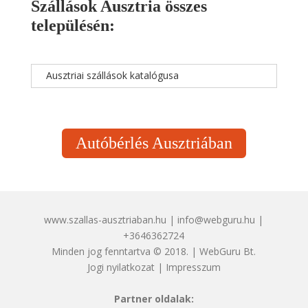
Szállások Ausztria összes
településén:
Ausztriai szállások katalógusa
Autóbérlés Ausztriában
www.szallas-ausztriaban.hu | info@webguru.hu |
+3646362724
Minden jog fenntartva © 2018. | WebGuru Bt.
Jogi nyilatkozat
|
Impresszum
Partner oldalak: