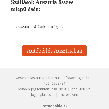
Szállások Ausztria összes
településén:
Ausztriai szállások katalógusa
Autóbérlés Ausztriában
www.szallas-ausztriaban.hu | info@webguru.hu |
+3646362724
Minden jog fenntartva © 2018. | WebGuru Bt.
Jogi nyilatkozat
|
Impresszum
Partner oldalak: