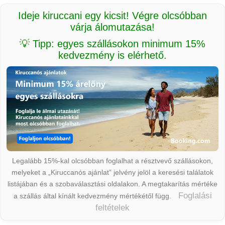
Ideje kiruccani egy kicsit! Végre olcsóbban
várja álomutazása!
💡 Tipp: egyes szállásokon minimum 15%
kedvezmény is elérhető.
Legalább 15%-kal olcsóbban foglalhat a résztvevő szállásokon,
melyeket a „Kiruccanós ajánlat” jelvény jelöl a keresési találatok
listájában és a szobaválasztási oldalakon. A megtakarítás mértéke
Foglalási
a szállás által kínált kedvezmény mértékétől függ.
feltételek