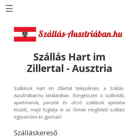
☰
Főoldal
Szállások
-
Szállásinfo.eu
Szállás Hart im
Repülőjegy
Zillertal - Ausztria
pénzvisszatérítéssel
Autóbérlés
-
Szállások Hart im Zillertal településén, a Szállás-
Discover
Ausztriában.hu kínálatában. Böngésszen a szállodák,
Cars
apartmanok, panziók és olcsó szállások ajánlatai
között, majd foglalja le az Önnek megfelelő szállást
Transzfer
egyszerűen és gyorsan!
-
Kiwi
Szálláskereső
Taxi