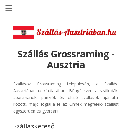
☰
Főoldal
Szállások
-
Szállásinfo.eu
Szállás Grossraming -
Repülőjegy
Ausztria
pénzvisszatérítéssel
Autóbérlés
-
Szállások Grossraming településén, a Szállás-
Discover
Ausztriában.hu kínálatában. Böngésszen a szállodák,
Cars
apartmanok, panziók és olcsó szállások ajánlatai
között, majd foglalja le az Önnek megfelelő szállást
Transzfer
egyszerűen és gyorsan!
-
Kiwi
Szálláskereső
Taxi