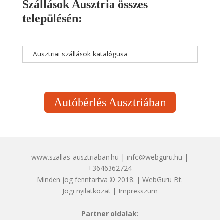
Szállások Ausztria összes
településén:
Ausztriai szállások katalógusa
Autóbérlés Ausztriában
www.szallas-ausztriaban.hu | info@webguru.hu |
+3646362724
Minden jog fenntartva © 2018. | WebGuru Bt.
Jogi nyilatkozat
|
Impresszum
Partner oldalak: