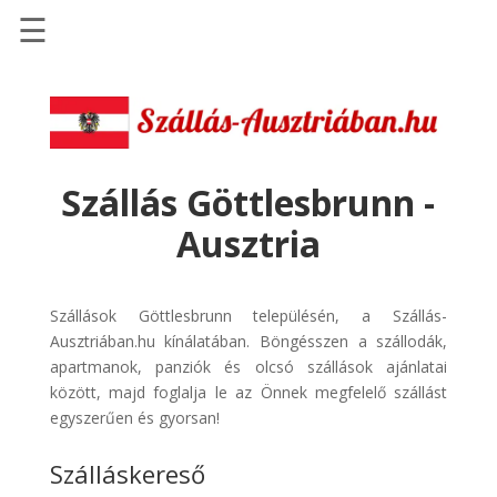
☰
Főoldal
Szállások
-
Szállásinfo.eu
Szállás Göttlesbrunn -
Repülőjegy
Ausztria
pénzvisszatérítéssel
Autóbérlés
-
Szállások Göttlesbrunn településén, a Szállás-
Discover
Ausztriában.hu kínálatában. Böngésszen a szállodák,
Cars
apartmanok, panziók és olcsó szállások ajánlatai
között, majd foglalja le az Önnek megfelelő szállást
Transzfer
egyszerűen és gyorsan!
-
Kiwi
Szálláskereső
Taxi