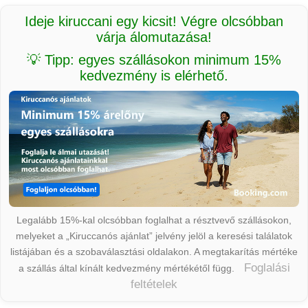
Ideje kiruccani egy kicsit! Végre olcsóbban
várja álomutazása!
💡 Tipp: egyes szállásokon minimum 15%
kedvezmény is elérhető.
Legalább 15%-kal olcsóbban foglalhat a résztvevő szállásokon,
melyeket a „Kiruccanós ajánlat” jelvény jelöl a keresési találatok
listájában és a szobaválasztási oldalakon. A megtakarítás mértéke
Foglalási
a szállás által kínált kedvezmény mértékétől függ.
feltételek