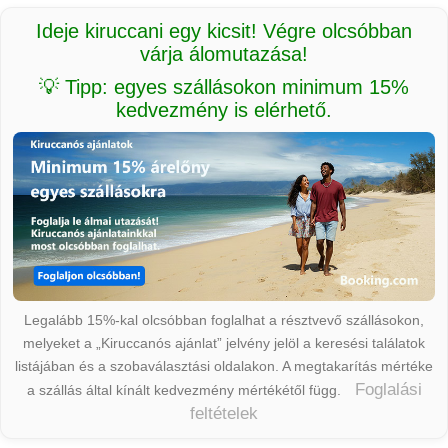
Ideje kiruccani egy kicsit! Végre olcsóbban
várja álomutazása!
💡 Tipp: egyes szállásokon minimum 15%
kedvezmény is elérhető.
Legalább 15%-kal olcsóbban foglalhat a résztvevő szállásokon,
melyeket a „Kiruccanós ajánlat” jelvény jelöl a keresési találatok
listájában és a szobaválasztási oldalakon. A megtakarítás mértéke
Foglalási
a szállás által kínált kedvezmény mértékétől függ.
feltételek