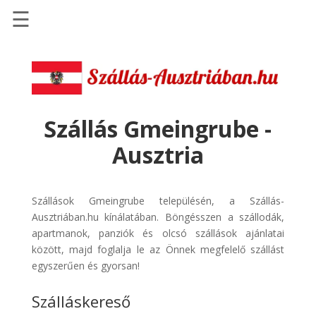
☰
Főoldal
Szállások
-
Szállásinfo.eu
Szállás Gmeingrube -
Repülőjegy
Ausztria
pénzvisszatérítéssel
Autóbérlés
-
Szállások Gmeingrube településén, a Szállás-
Discover
Ausztriában.hu kínálatában. Böngésszen a szállodák,
Cars
apartmanok, panziók és olcsó szállások ajánlatai
között, majd foglalja le az Önnek megfelelő szállást
Transzfer
egyszerűen és gyorsan!
-
Kiwi
Szálláskereső
Taxi