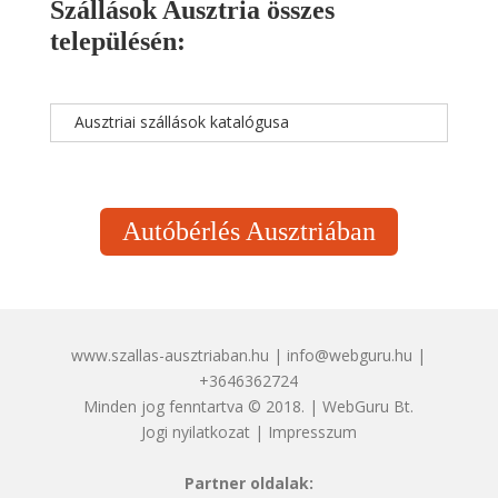
Szállások Ausztria összes
településén:
Ausztriai szállások katalógusa
Autóbérlés Ausztriában
www.szallas-ausztriaban.hu | info@webguru.hu |
+3646362724
Minden jog fenntartva © 2018. | WebGuru Bt.
Jogi nyilatkozat
|
Impresszum
Partner oldalak: