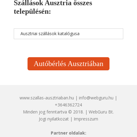
Szállások Ausztria összes
településén:
Ausztriai szállások katalógusa
Autóbérlés Ausztriában
www.szallas-ausztriaban.hu | info@webguru.hu |
+3646362724
Minden jog fenntartva © 2018. | WebGuru Bt.
Jogi nyilatkozat
|
Impresszum
Partner oldalak: