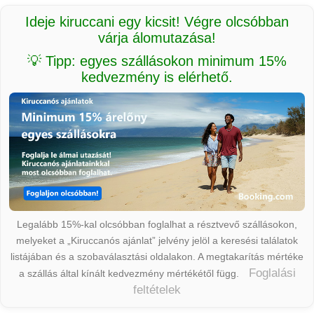
Ideje kiruccani egy kicsit! Végre olcsóbban
várja álomutazása!
💡 Tipp: egyes szállásokon minimum 15%
kedvezmény is elérhető.
Legalább 15%-kal olcsóbban foglalhat a résztvevő szállásokon,
melyeket a „Kiruccanós ajánlat” jelvény jelöl a keresési találatok
listájában és a szobaválasztási oldalakon. A megtakarítás mértéke
Foglalási
a szállás által kínált kedvezmény mértékétől függ.
feltételek