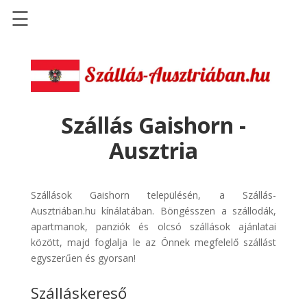
☰
Főoldal
Szállások
-
Szállásinfo.eu
Szállás Gaishorn -
Repülőjegy
Ausztria
pénzvisszatérítéssel
Autóbérlés
-
Szállások Gaishorn településén, a Szállás-
Discover
Ausztriában.hu kínálatában. Böngésszen a szállodák,
Cars
apartmanok, panziók és olcsó szállások ajánlatai
között, majd foglalja le az Önnek megfelelő szállást
Transzfer
egyszerűen és gyorsan!
-
Kiwi
Szálláskereső
Taxi