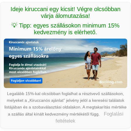
Ideje kiruccani egy kicsit! Végre olcsóbban
várja álomutazása!
💡 Tipp: egyes szállásokon minimum 15%
kedvezmény is elérhető.
Legalább 15%-kal olcsóbban foglalhat a résztvevő szállásokon,
melyeket a „Kiruccanós ajánlat” jelvény jelöl a keresési találatok
listájában és a szobaválasztási oldalakon. A megtakarítás mértéke
Foglalási
a szállás által kínált kedvezmény mértékétől függ.
feltételek