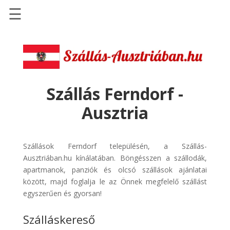
☰
Főoldal
Szállások
-
Szállásinfo.eu
Szállás Ferndorf -
Repülőjegy
Ausztria
pénzvisszatérítéssel
Autóbérlés
-
Szállások Ferndorf településén, a Szállás-
Discover
Ausztriában.hu kínálatában. Böngésszen a szállodák,
Cars
apartmanok, panziók és olcsó szállások ajánlatai
között, majd foglalja le az Önnek megfelelő szállást
Transzfer
egyszerűen és gyorsan!
-
Kiwi
Szálláskereső
Taxi