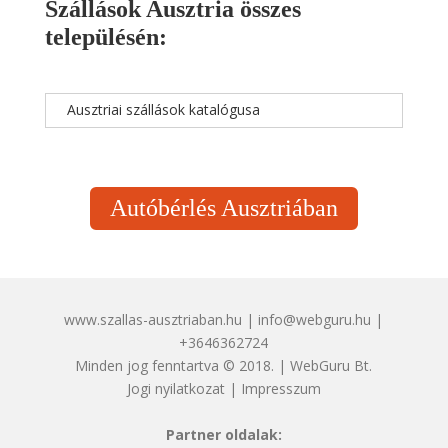
Szállások Ausztria összes
településén:
Ausztriai szállások katalógusa
Autóbérlés Ausztriában
www.szallas-ausztriaban.hu | info@webguru.hu |
+3646362724
Minden jog fenntartva © 2018. | WebGuru Bt.
Jogi nyilatkozat
|
Impresszum
Partner oldalak: