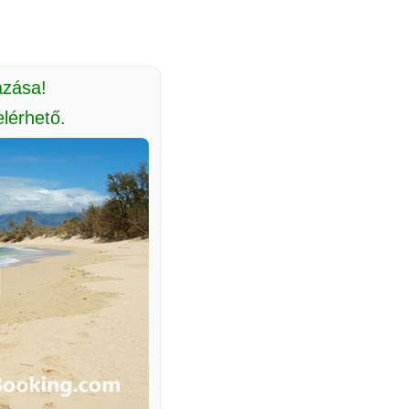
azása!
lérhető.