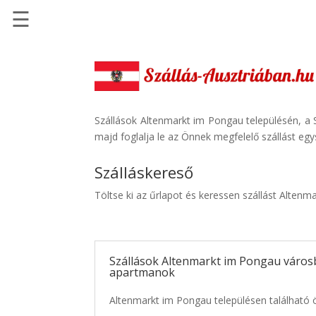
☰
Főoldal
Szállások
-
Szállásinfo.eu
Szállások Altenmarkt im Pongau településén, a S
majd foglalja le az Önnek megfelelő szállást eg
Repülőjegy
pénzvisszatérítéssel
Szálláskereső
Autóbérlés
Töltse ki az űrlapot és keressen szállást Alten
-
Discover
Cars
Szállások Altenmarkt im Pongau városb
Transzfer
apartmanok
-
Kiwi
Altenmarkt im Pongau településen található ö
Taxi