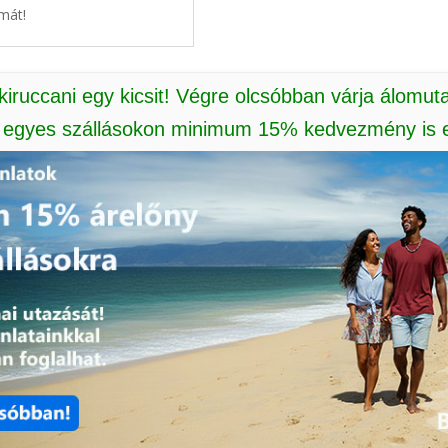
mát!
 kiruccani egy kicsit! Végre olcsóbban várja álomut
: egyes szállásokon minimum 15% kedvezmény is e