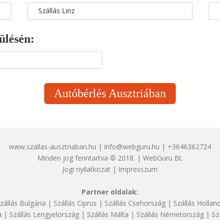
Szállás Linz
ülésén:
Autóbérlés Ausztriában
www.szallas-ausztriaban.hu | info@webguru.hu | +3646362724
Minden jog fenntartva © 2018. | WebGuru Bt.
Jogi nyilatkozat
|
Impresszum
Partner oldalak:
zállás Bulgária
|
Szállás Ciprus
|
Szállás Csehország
|
Szállás Hollan
a
|
Szállás Lengyelország
|
Szállás Málta
|
Szállás Németország
|
Sz