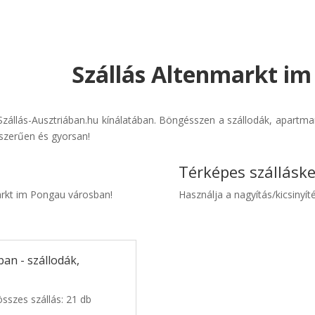
Szállás Altenmarkt im
zállás-Ausztriában.hu kínálatában. Böngésszen a szállodák, apartman
yszerűen és gyorsan!
Térképes szállásk
markt im Pongau városban!
Használja a nagyítás/kicsinyíté
an - szállodák,
sszes szállás: 21 db