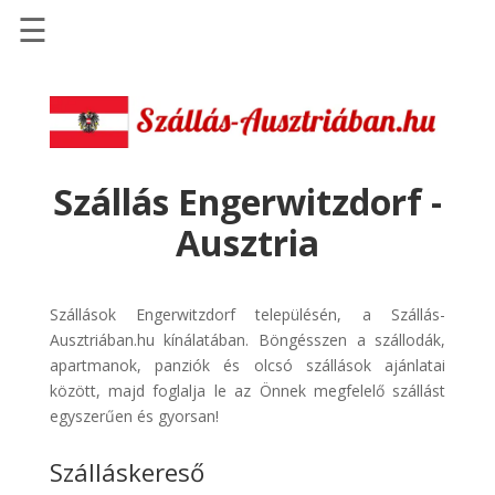
☰
Főoldal
Szállások
-
Szállásinfo.eu
Szállás Engerwitzdorf -
Repülőjegy
Ausztria
pénzvisszatérítéssel
Autóbérlés
-
Szállások Engerwitzdorf településén, a Szállás-
Discover
Ausztriában.hu kínálatában. Böngésszen a szállodák,
Cars
apartmanok, panziók és olcsó szállások ajánlatai
között, majd foglalja le az Önnek megfelelő szállást
Transzfer
egyszerűen és gyorsan!
-
Kiwi
Szálláskereső
Taxi