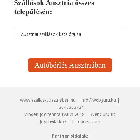
Szállások Ausztria összes
településén:
Ausztriai szállások katalógusa
Autóbérlés Ausztriában
www.szallas-ausztriaban.hu | info@webguru.hu |
+3646362724
Minden jog fenntartva © 2018. | WebGuru Bt.
Jogi nyilatkozat
|
Impresszum
Partner oldalak: