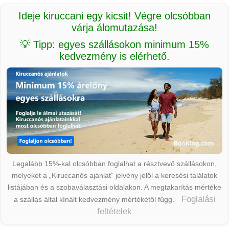
Ideje kiruccani egy kicsit! Végre olcsóbban
várja álomutazása!
💡 Tipp: egyes szállásokon minimum 15%
kedvezmény is elérhető.
Legalább 15%-kal olcsóbban foglalhat a résztvevő szállásokon,
melyeket a „Kiruccanós ajánlat” jelvény jelöl a keresési találatok
listájában és a szobaválasztási oldalakon. A megtakarítás mértéke
Foglalási
a szállás által kínált kedvezmény mértékétől függ.
feltételek