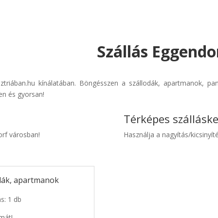
Szállás Eggendor
sztriában.hu kínálatában. Böngésszen a szállodák, apartmanok, pan
en és gyorsan!
Térképes szállásk
orf városban!
Használja a nagyítás/kicsinyíté
odák, apartmanok
s: 1 db
mát!