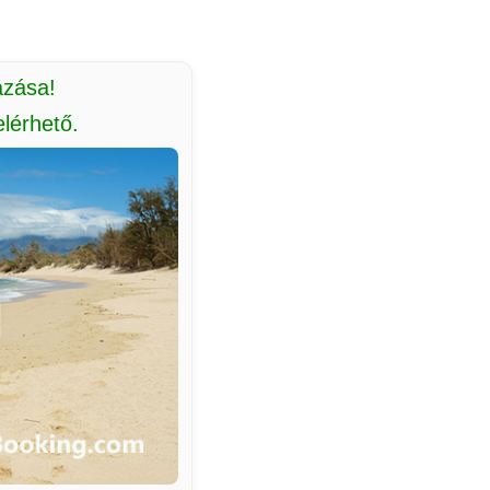
azása!
lérhető.