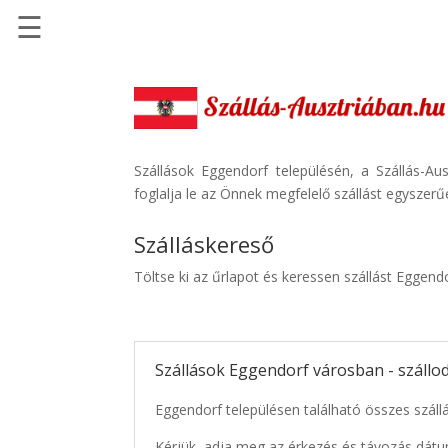
☰
Főoldal
Szállások
-
Szállásinfo.eu
Szállások Eggendorf településén, a Szállás-Au
foglalja le az Önnek megfelelő szállást egyszerű
Repülőjegy
pénzvisszatérítéssel
Szálláskereső
Autóbérlés
Töltse ki az űrlapot és keressen szállást Eggend
-
Discover
Cars
Szállások Eggendorf városban - száll
Transzfer
-
Eggendorf településen található összes szállá
Kiwi
Taxi
Kérjük, adja meg az érkezés és távozás dátu