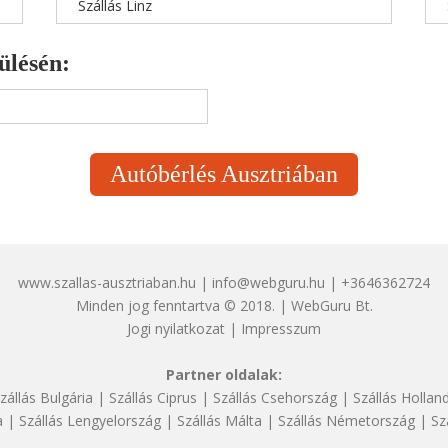
Szállás Linz
ülésén:
Autóbérlés Ausztriában
www.szallas-ausztriaban.hu | info@webguru.hu | +3646362724
Minden jog fenntartva © 2018. | WebGuru Bt.
Jogi nyilatkozat
|
Impresszum
Partner oldalak:
zállás Bulgária
|
Szállás Ciprus
|
Szállás Csehország
|
Szállás Hollan
a
|
Szállás Lengyelország
|
Szállás Málta
|
Szállás Németország
|
Sz