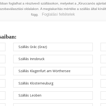
ban foglalhat a résztvevő szállásokon, melyeket a „Kiruccanós ajánlat” 
a szobaválasztási oldalakon. A megtakarítás mértéke a szállás által kín
Foglalási feltételek
függ.
saiban:
Szállás Grác (Graz)
Szállás Innsbruck
Szállás Klagenfurt am Wörthersee
Szállás Klosterneuburg
Szállás Leoben