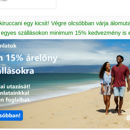
 kiruccani egy kicsit! Végre olcsóbban várja álomut
: egyes szállásokon minimum 15% kedvezmény is e