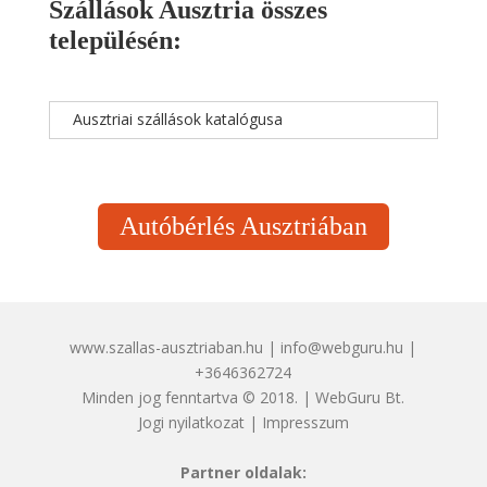
Szállások Ausztria összes
településén:
Ausztriai szállások katalógusa
Autóbérlés Ausztriában
www.szallas-ausztriaban.hu | info@webguru.hu |
+3646362724
Minden jog fenntartva © 2018. | WebGuru Bt.
Jogi nyilatkozat
|
Impresszum
Partner oldalak: