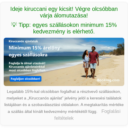
Ideje kiruccani egy kicsit! Végre olcsóbban
várja álomutazása!
💡 Tipp: egyes szállásokon minimum 15%
kedvezmény is elérhető.
Legalább 15%-kal olcsóbban foglalhat a résztvevő szállásokon,
melyeket a „Kiruccanós ajánlat” jelvény jelöl a keresési találatok
listájában és a szobaválasztási oldalakon. A megtakarítás mértéke
Foglalási
a szállás által kínált kedvezmény mértékétől függ.
feltételek