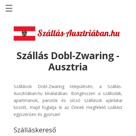
☰
Főoldal
Szállások
-
Szállásinfo.eu
Szállás Dobl-Zwaring -
Repülőjegy
Ausztria
pénzvisszatérítéssel
Autóbérlés
-
Szállások Dobl-Zwaring településén, a Szállás-
Discover
Ausztriában.hu kínálatában. Böngésszen a szállodák,
Cars
apartmanok, panziók és olcsó szállások ajánlatai
között, majd foglalja le az Önnek megfelelő szállást
Transzfer
egyszerűen és gyorsan!
-
Kiwi
Szálláskereső
Taxi