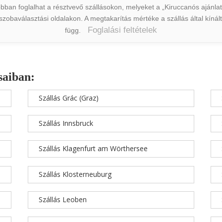
ban foglalhat a résztvevő szállásokon, melyeket a „Kiruccanós ajánlat” 
a szobaválasztási oldalakon. A megtakarítás mértéke a szállás által kín
Foglalási feltételek
függ.
saiban:
Szállás Grác (Graz)
Szállás Innsbruck
Szállás Klagenfurt am Wörthersee
Szállás Klosterneuburg
Szállás Leoben