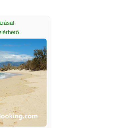
azása!
lérhető.