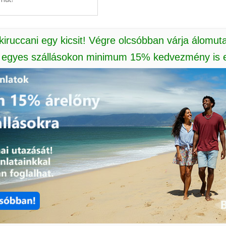
 kiruccani egy kicsit! Végre olcsóbban várja álomut
: egyes szállásokon minimum 15% kedvezmény is e