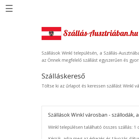
☰
Főoldal
Szállások
-
Szállásinfo.eu
Szállások Winkl településén, a Szállás-Ausztriá
az Önnek megfelelő szállást egyszerűen és gyor
Repülőjegy
pénzvisszatérítéssel
Szálláskereső
Autóbérlés
Töltse ki az űrlapot és keressen szállást Winkl v
-
Discover
Cars
Szállások Winkl városban - szállodák,
Transzfer
-
Winkl településen található összes szállás: 1 
Kiwi
Taxi
Kérjük, adja meg az érkezés és távozás dátu