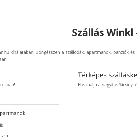
Szállás Winkl 
ban.hu kínálatában. Böngésszen a szállodák, apartmanok, panziók és ol
san!
Térképes szállásk
árosban!
Használja a nagyítás/kicsinyíté
 apartmanok
db
mát!