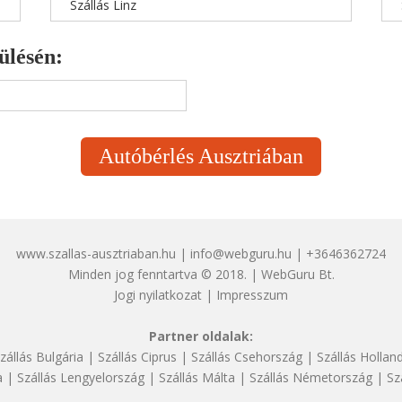
Szállás Linz
ülésén:
Autóbérlés Ausztriában
www.szallas-ausztriaban.hu | info@webguru.hu | +3646362724
Minden jog fenntartva © 2018. | WebGuru Bt.
Jogi nyilatkozat
|
Impresszum
Partner oldalak:
zállás Bulgária
|
Szállás Ciprus
|
Szállás Csehország
|
Szállás Hollan
a
|
Szállás Lengyelország
|
Szállás Málta
|
Szállás Németország
|
Sz