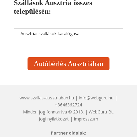
Szállások Ausztria összes
településén:
Ausztriai szállások katalógusa
Autóbérlés Ausztriában
www.szallas-ausztriaban.hu | info@webguru.hu |
+3646362724
Minden jog fenntartva © 2018. | WebGuru Bt.
Jogi nyilatkozat
|
Impresszum
Partner oldalak: