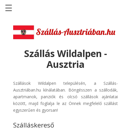
☰
Főoldal
Szállások
-
Szállásinfo.eu
Szállás Wildalpen -
Repülőjegy
Ausztria
pénzvisszatérítéssel
Autóbérlés
-
Szállások Wildalpen településén, a Szállás-
Discover
Ausztriában.hu kínálatában. Böngésszen a szállodák,
Cars
apartmanok, panziók és olcsó szállások ajánlatai
között, majd foglalja le az Önnek megfelelő szállást
Transzfer
egyszerűen és gyorsan!
-
Kiwi
Szálláskereső
Taxi