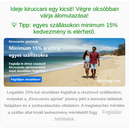
Ideje kiruccani egy kicsit! Végre olcsóbban
várja álomutazása!
💡 Tipp: egyes szállásokon minimum 15%
kedvezmény is elérhető.
Legalább 15%-kal olcsóbban foglalhat a résztvevő szállásokon,
melyeket a „Kiruccanós ajánlat” jelvény jelöl a keresési találatok
listájában és a szobaválasztási oldalakon. A megtakarítás mértéke
Foglalási
a szállás által kínált kedvezmény mértékétől függ.
feltételek