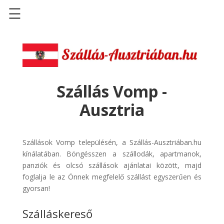
☰
Főoldal
Szállások
-
Szállásinfo.eu
Szállás Vomp -
Repülőjegy
Ausztria
pénzvisszatérítéssel
Autóbérlés
-
Szállások Vomp településén, a Szállás-Ausztriában.hu
Discover
kínálatában. Böngésszen a szállodák, apartmanok,
Cars
panziók és olcsó szállások ajánlatai között, majd
foglalja le az Önnek megfelelő szállást egyszerűen és
Transzfer
gyorsan!
-
Kiwi
Szálláskereső
Taxi