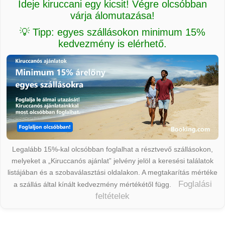
Ideje kiruccani egy kicsit! Végre olcsóbban
várja álomutazása!
💡 Tipp: egyes szállásokon minimum 15%
kedvezmény is elérhető.
Legalább 15%-kal olcsóbban foglalhat a résztvevő szállásokon,
melyeket a „Kiruccanós ajánlat” jelvény jelöl a keresési találatok
listájában és a szobaválasztási oldalakon. A megtakarítás mértéke
Foglalási
a szállás által kínált kedvezmény mértékétől függ.
feltételek