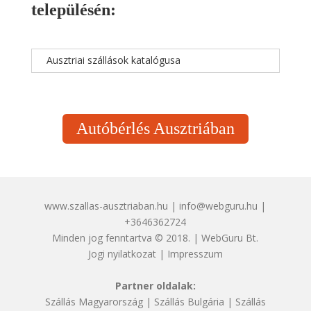
településén:
Ausztriai szállások katalógusa
Autóbérlés Ausztriában
www.szallas-ausztriaban.hu | info@webguru.hu |
+3646362724
Minden jog fenntartva © 2018. | WebGuru Bt.
Jogi nyilatkozat
|
Impresszum
Partner oldalak:
Szállás Magyarország
|
Szállás Bulgária
|
Szállás