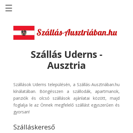
☰
Főoldal
Szállások
-
Szállásinfo.eu
Szállás Uderns -
Repülőjegy
Ausztria
pénzvisszatérítéssel
Autóbérlés
-
Szállások Uderns településén, a Szállás-Ausztriában.hu
Discover
kínálatában. Böngésszen a szállodák, apartmanok,
Cars
panziók és olcsó szállások ajánlatai között, majd
foglalja le az Önnek megfelelő szállást egyszerűen és
Transzfer
gyorsan!
-
Kiwi
Szálláskereső
Taxi