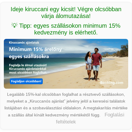
Ideje kiruccani egy kicsit! Végre olcsóbban
várja álomutazása!
💡 Tipp: egyes szállásokon minimum 15%
kedvezmény is elérhető.
Legalább 15%-kal olcsóbban foglalhat a résztvevő szállásokon,
melyeket a „Kiruccanós ajánlat” jelvény jelöl a keresési találatok
listájában és a szobaválasztási oldalakon. A megtakarítás mértéke
Foglalási
a szállás által kínált kedvezmény mértékétől függ.
feltételek