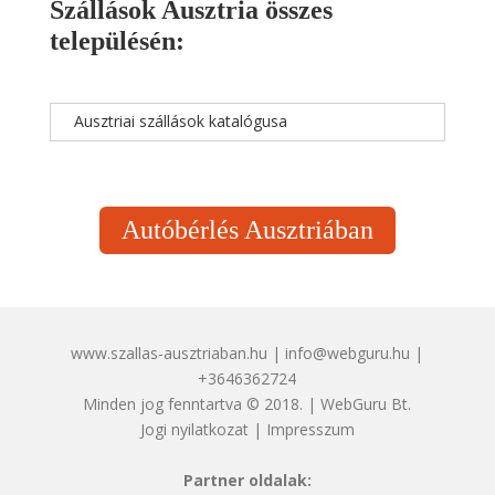
Szállások Ausztria összes
településén:
Ausztriai szállások katalógusa
Autóbérlés Ausztriában
www.szallas-ausztriaban.hu | info@webguru.hu |
+3646362724
Minden jog fenntartva © 2018. | WebGuru Bt.
Jogi nyilatkozat
|
Impresszum
Partner oldalak: