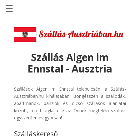
☰
Főoldal
Szállások
-
Szállásinfo.eu
Szállás Aigen im
Repülőjegy
Ennstal - Ausztria
pénzvisszatérítéssel
Autóbérlés
-
Szállások Aigen im Ennstal településén, a Szállás-
Discover
Ausztriában.hu kínálatában. Böngésszen a szállodák,
Cars
apartmanok, panziók és olcsó szállások ajánlatai
között, majd foglalja le az Önnek megfelelő szállást
Transzfer
egyszerűen és gyorsan!
-
Kiwi
Szálláskereső
Taxi