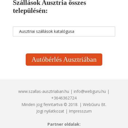
Szállások Ausztria összes
településén:
Ausztriai szállások katalógusa
Autóbérlés Ausztriában
www.szallas-ausztriaban.hu | info@webguru.hu |
+3646362724
Minden jog fenntartva © 2018. | WebGuru Bt.
Jogi nyilatkozat
|
Impresszum
Partner oldalak: