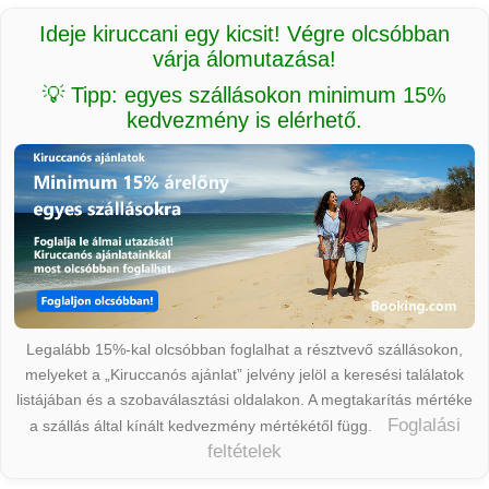
Ideje kiruccani egy kicsit! Végre olcsóbban
várja álomutazása!
💡 Tipp: egyes szállásokon minimum 15%
kedvezmény is elérhető.
Legalább 15%-kal olcsóbban foglalhat a résztvevő szállásokon,
melyeket a „Kiruccanós ajánlat” jelvény jelöl a keresési találatok
listájában és a szobaválasztási oldalakon. A megtakarítás mértéke
Foglalási
a szállás által kínált kedvezmény mértékétől függ.
feltételek