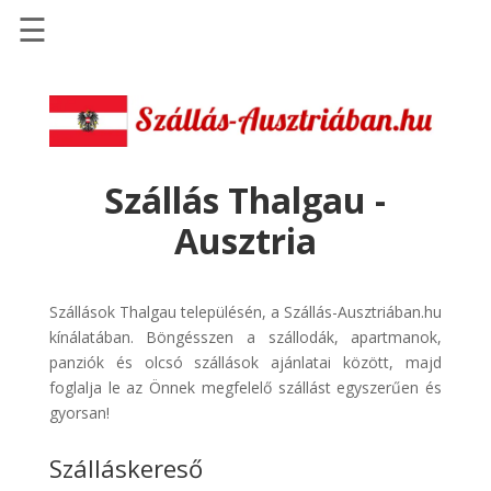
☰
Főoldal
Szállások
-
Szállásinfo.eu
Szállás Thalgau -
Repülőjegy
Ausztria
pénzvisszatérítéssel
Autóbérlés
-
Szállások Thalgau településén, a Szállás-Ausztriában.hu
Discover
kínálatában. Böngésszen a szállodák, apartmanok,
Cars
panziók és olcsó szállások ajánlatai között, majd
foglalja le az Önnek megfelelő szállást egyszerűen és
Transzfer
gyorsan!
-
Kiwi
Szálláskereső
Taxi