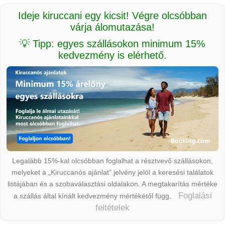
Ideje kiruccani egy kicsit! Végre olcsóbban
várja álomutazása!
💡 Tipp: egyes szállásokon minimum 15%
kedvezmény is elérhető.
Legalább 15%-kal olcsóbban foglalhat a résztvevő szállásokon,
melyeket a „Kiruccanós ajánlat” jelvény jelöl a keresési találatok
listájában és a szobaválasztási oldalakon. A megtakarítás mértéke
Foglalási
a szállás által kínált kedvezmény mértékétől függ.
feltételek