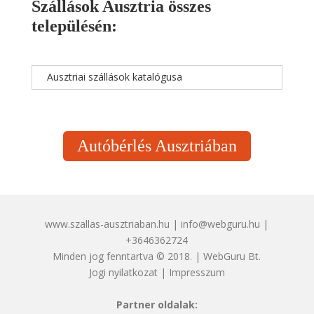
Szállások Ausztria összes
településén:
Ausztriai szállások katalógusa
Autóbérlés Ausztriában
www.szallas-ausztriaban.hu | info@webguru.hu |
+3646362724
Minden jog fenntartva © 2018. | WebGuru Bt.
Jogi nyilatkozat
|
Impresszum
Partner oldalak: