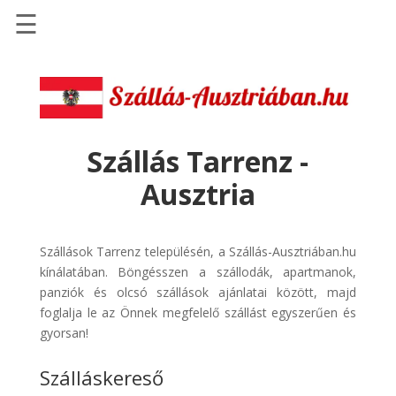
☰
Főoldal
Szállások
-
Szállásinfo.eu
Szállás Tarrenz -
Repülőjegy
Ausztria
pénzvisszatérítéssel
Autóbérlés
-
Szállások Tarrenz településén, a Szállás-Ausztriában.hu
Discover
kínálatában. Böngésszen a szállodák, apartmanok,
Cars
panziók és olcsó szállások ajánlatai között, majd
foglalja le az Önnek megfelelő szállást egyszerűen és
Transzfer
gyorsan!
-
Kiwi
Szálláskereső
Taxi