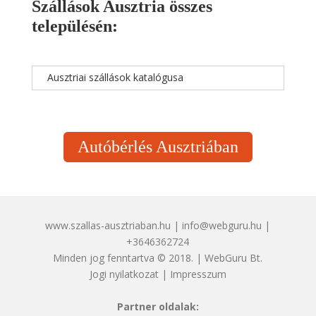
Szállások Ausztria összes
településén:
Ausztriai szállások katalógusa
Autóbérlés Ausztriában
www.szallas-ausztriaban.hu | info@webguru.hu |
+3646362724
Minden jog fenntartva © 2018. | WebGuru Bt.
Jogi nyilatkozat
|
Impresszum
Partner oldalak: