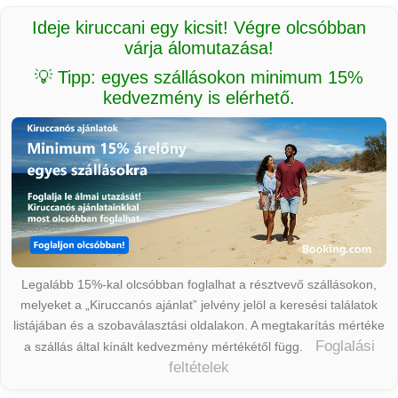
Ideje kiruccani egy kicsit! Végre olcsóbban
várja álomutazása!
💡 Tipp: egyes szállásokon minimum 15%
kedvezmény is elérhető.
Legalább 15%-kal olcsóbban foglalhat a résztvevő szállásokon,
melyeket a „Kiruccanós ajánlat” jelvény jelöl a keresési találatok
listájában és a szobaválasztási oldalakon. A megtakarítás mértéke
Foglalási
a szállás által kínált kedvezmény mértékétől függ.
feltételek