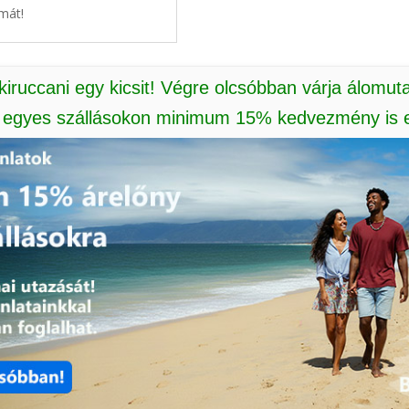
mát!
 kiruccani egy kicsit! Végre olcsóbban várja álomut
: egyes szállásokon minimum 15% kedvezmény is e