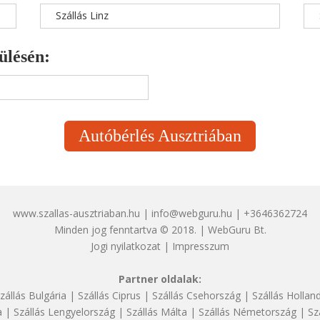
Szállás Linz
ülésén:
Autóbérlés Ausztriában
www.szallas-ausztriaban.hu | info@webguru.hu | +3646362724
Minden jog fenntartva © 2018. | WebGuru Bt.
Jogi nyilatkozat
|
Impresszum
Partner oldalak:
zállás Bulgária
|
Szállás Ciprus
|
Szállás Csehország
|
Szállás Hollan
a
|
Szállás Lengyelország
|
Szállás Málta
|
Szállás Németország
|
Sz