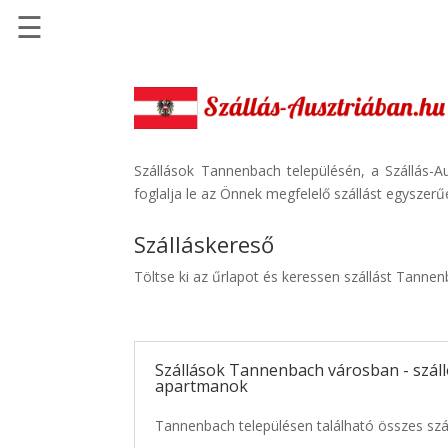
☰
Főoldal
Szállások
-
Szállásinfo.eu
Szállások Tannenbach településén, a Szállás-A
foglalja le az Önnek megfelelő szállást egyszerű
Repülőjegy
pénzvisszatérítéssel
Szálláskereső
Autóbérlés
Töltse ki az űrlapot és keressen szállást Tanne
-
Discover
Cars
Szállások Tannenbach városban - száll
Transzfer
apartmanok
-
Kiwi
Tannenbach településen található összes szál
Taxi