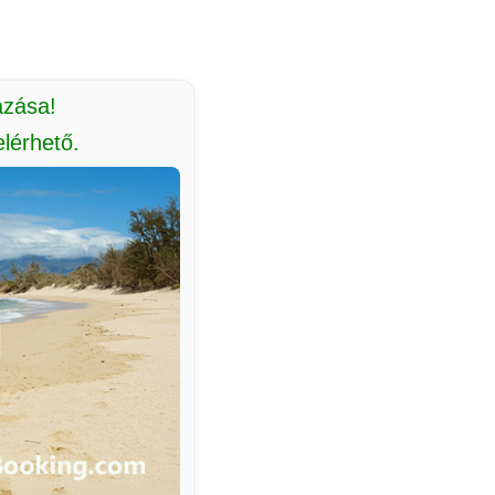
azása!
lérhető.