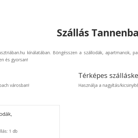
Szállás Tannenba
usztriában.hu kínálatában. Böngésszen a szállodák, apartmanok, pan
en és gyorsan!
Térképes szállásk
nbach városban!
Használja a nagyítás/kicsinyíté
odák,
lás: 1 db