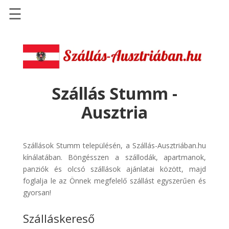
☰
Főoldal
Szállások
-
Szállásinfo.eu
Szállás Stumm -
Repülőjegy
Ausztria
pénzvisszatérítéssel
Autóbérlés
-
Szállások Stumm településén, a Szállás-Ausztriában.hu
Discover
kínálatában. Böngésszen a szállodák, apartmanok,
Cars
panziók és olcsó szállások ajánlatai között, majd
foglalja le az Önnek megfelelő szállást egyszerűen és
Transzfer
gyorsan!
-
Kiwi
Szálláskereső
Taxi