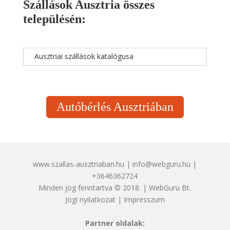
Szállások Ausztria összes
településén:
Ausztriai szállások katalógusa
Autóbérlés Ausztriában
www.szallas-ausztriaban.hu | info@webguru.hu |
+3646362724
Minden jog fenntartva © 2018. | WebGuru Bt.
Jogi nyilatkozat
|
Impresszum
Partner oldalak: