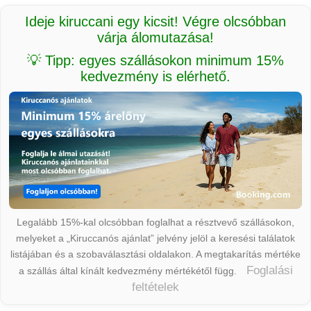
Ideje kiruccani egy kicsit! Végre olcsóbban
várja álomutazása!
💡 Tipp: egyes szállásokon minimum 15%
kedvezmény is elérhető.
Legalább 15%-kal olcsóbban foglalhat a résztvevő szállásokon,
melyeket a „Kiruccanós ajánlat” jelvény jelöl a keresési találatok
listájában és a szobaválasztási oldalakon. A megtakarítás mértéke
Foglalási
a szállás által kínált kedvezmény mértékétől függ.
feltételek